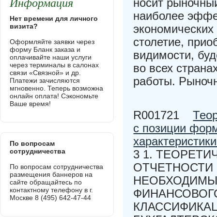
Информация
носит рыночны
наиболее эффе
Нет времени для личного
визита?
экономических
столетие, прио
Оформляйте заявки через
форму Бланк заказа и
видимости, буд
оплачивайте наши услуги
через терминалы в салонах
во всех страна
связи «Связной» и др.
работы. Рыноч
Платежи зачисляются
мгновенно. Теперь возможна
онлайн оплата! Сэкономьте
Ваше время!
R001721
Теор
с позиции фор
характеристик
По вопросам
сотрудничества
3 1. ТЕОРЕТ
ОТЧЕТНОСТИ
По вопросам сотрудничества
размещения баннеров на
НЕОБХОДИМЫХ
сайте обращайтесь по
контактному телефону в г.
ФИНАНСОВОГО
Москве 8 (495) 642-47-44
КЛАССИФИКА