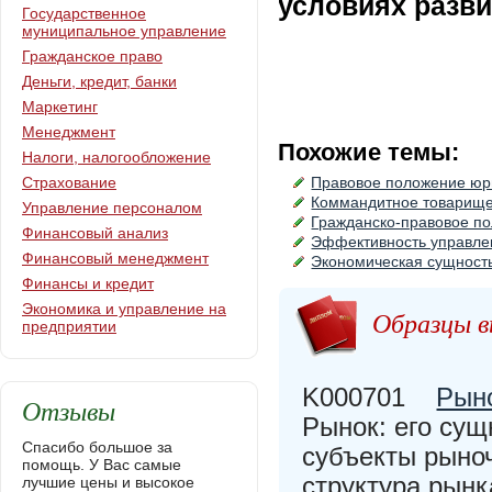
условиях разв
Государственное
муниципальное управление
Гражданское право
Деньги, кредит, банки
Маркетинг
Менеджмент
Похожие темы:
Налоги, налогообложение
Страхование
Правовое положение юри
Коммандитное товарищес
Управление персоналом
Гражданско-правовое по
Финансовый анализ
Эффективность управле
Финансовый менеджмент
Экономическая сущность
Финансы и кредит
Экономика и управление на
Образцы в
предприятии
K000701
Рыно
Отзывы
Рынок: его сущ
Спасибо большое за
субъекты рыноч
помощь. У Вас самые
структура рынк
лучшие цены и высокое