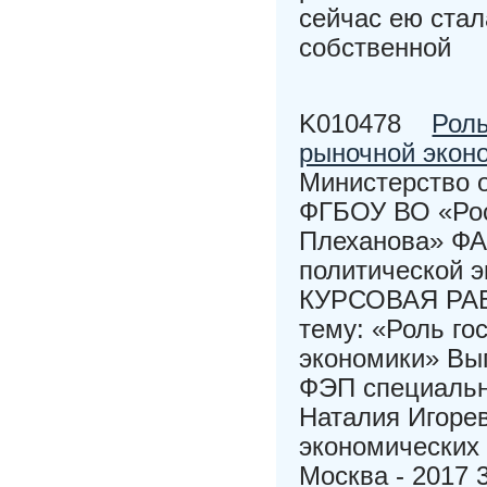
сейчас ею ста
собственной
K010478
Роль
рыночной экон
Министерство 
ФГБОУ ВО «Росс
Плеханова» Ф
политической э
КУРСОВАЯ РАБ
тему: «Роль го
экономики» Вып
ФЭП специальн
Наталия Игоре
экономических
Москва - 2017 