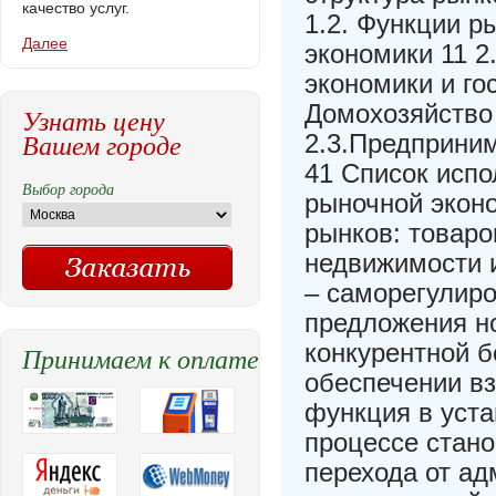
качество услуг.
1.2. Функции р
Далее
экономики 11 2
экономики и го
Домохозяйство 
Узнать цену
Вашем городе
2.3.Предприним
41 Список испо
Выбор города
рыночной экон
рынков: товаро
недвижимости 
– саморегулиро
предложения но
конкурентной б
Принимаем к оплате
обеспечении вз
функция в уста
процессе стано
перехода от а