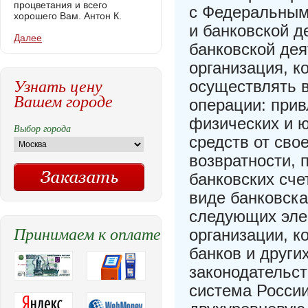
процветания и всего
с Федеральным 
хорошего Вам. Антон К.
и банковской д
Далее
банковской дея
организация, к
Узнать цену
осуществлять 
Вашем городе
операции: при
физических и 
Выбор города
средств от сво
возвратности, 
банковских сче
виде банковска
следующих элем
Принимаем к оплате
организации, к
банков и други
законодательст
система Росси