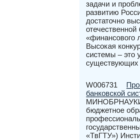
задачи и проб
развитию Росс
достаточно выс
отечественной 
«финансового 
Высокая конку
системы – это
существующих
W006731
Про
банковской си
МИНОБРНАУКИ 
бюджетное обр
профессиональ
государственн
«ТвГТУ») Инсти