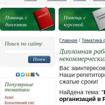
Помощь с
Помощь с
дипломом
курсовой
Главная
/
Тематика 
Поиск по сайту
Дипломная раб
некоммерчески
Вас заинтересо
Наши репетиторы
сжатые сроки!
Популярные
тематики
Найдена тема:
"
Аудит
организаций в
Бухгалтерский учет