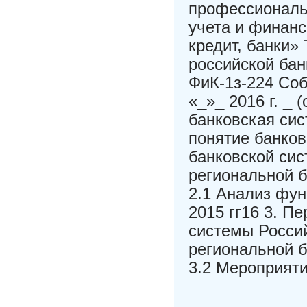
профессиональ
учета и финанс
кредит, банки»
российской бан
ФиК-1з-224 Соб
«_»_ 2016 г. _ 
банковская си
понятие банко
банковской сис
региональной 
2.1 Анализ фун
2015 гг16 3. П
системы Росси
региональной 
3.2 Мероприяти