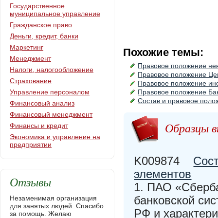
Государственное
муниципальное управление
Гражданское право
Деньги, кредит, банки
Маркетинг
Похожие темы:
Менеджмент
Правовое положение не
Налоги, налогообложение
Правовое положение Це
Страхование
Правовое положение ино
Управление персоналом
Правовое положение Бан
Состав и правовое поло
Финансовый анализ
Финансовый менеджмент
Образцы в
Финансы и кредит
Экономика и управление на
предприятии
K009874
Сост
элементов
Отзывы
1. ПАО «Сберб
банковской сис
Незаменимая организация
для занятых людей. Спасибо
РФ и характери
за помощь. Желаю