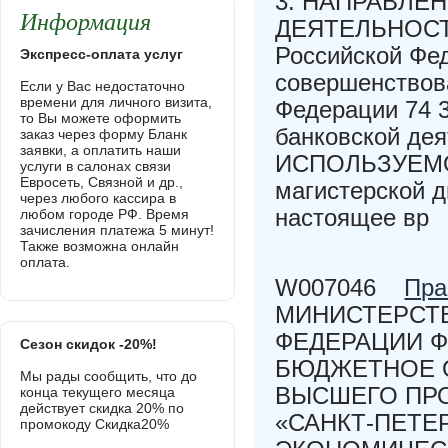
3. НАПРАВЛЕ
Информация
ДЕЯТЕЛЬНОСТИ 
Российской Фе
Экспресс-оплата услуг
совершенствов
Если у Вас недостаточно
времени для личного визита,
Федерации 74 3
то Вы можете оформить
банковской д
заказ через форму Бланк
заявки, а оплатить наши
ИСПОЛЬЗУЕМОЙ
услуги в салонах связи
Евросеть, Связной и др.,
магистерской 
через любого кассира в
настоящее вр
любом городе РФ. Время
зачисления платежа 5 минут!
Также возможна онлайн
оплата.
W007046
Пра
МИНИСТЕРСТВ
ФЕДЕРАЦИИ 
Сезон скидок -20%!
БЮДЖЕТНОЕ 
Мы рады сообщить, что до
ВЫСШЕГО ПР
конца текущего месяца
действует скидка 20% по
«САНКТ-ПЕТЕ
промокоду Скидка20%