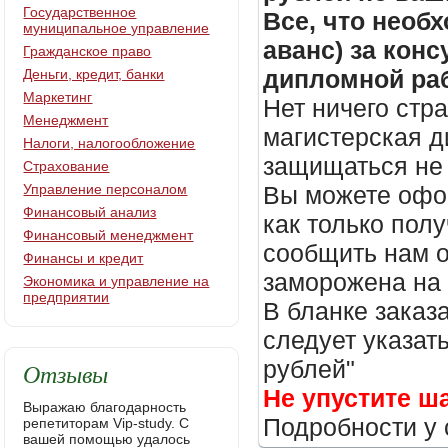
Государственное
Все, что необх
муниципальное управление
аванс) за кон
Гражданское право
дипломной раб
Деньги, кредит, банки
Маркетинг
Нет ничего стр
Менеджмент
магистерская д
Налоги, налогообложение
защищаться не 
Страхование
Управление персоналом
Вы можете офор
Финансовый анализ
как только пол
Финансовый менеджмент
сообщить нам о
Финансы и кредит
заморожена на
Экономика и управление на
предприятии
В бланке заказ
следует указать
рублей"
Отзывы
Не упустите ш
Выражаю благодарность
Подробности у 
репетиторам Vip-study. С
вашей помощью удалось