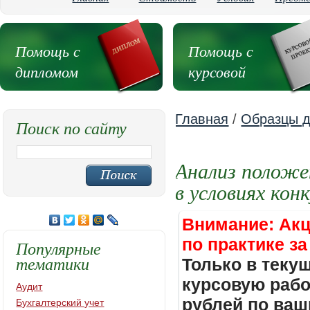
Помощь с
Помощь с
дипломом
курсовой
Главная
/
Образцы д
Поиск по сайту
Анализ положе
в условиях кон
Внимание: Акц
по практике за
Популярные
тематики
Только в теку
курсовую работ
Аудит
рублей по ваш
Бухгалтерский учет