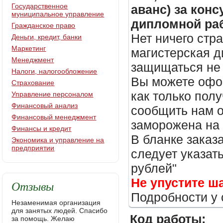
Государственное
аванс) за кон
муниципальное управление
дипломной раб
Гражданское право
Нет ничего стр
Деньги, кредит, банки
Маркетинг
магистерская д
Менеджмент
защищаться не 
Налоги, налогообложение
Вы можете офор
Страхование
как только пол
Управление персоналом
Финансовый анализ
сообщить нам о
Финансовый менеджмент
заморожена на
Финансы и кредит
В бланке заказ
Экономика и управление на
предприятии
следует указать
рублей"
Не упустите ш
Отзывы
Подробности у 
Незаменимая организация
для занятых людей. Спасибо
Код работы:
за помощь. Желаю