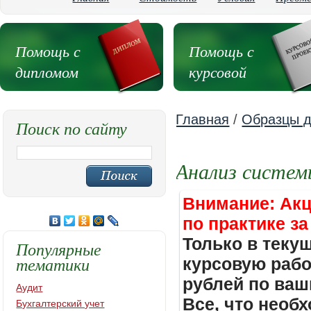
Помощь с
Помощь с
дипломом
курсовой
Главная
/
Образцы д
Поиск по сайту
Анализ систем
Внимание: Акц
по практике за
Только в теку
Популярные
тематики
курсовую работ
рублей по ваш
Аудит
Все, что необх
Бухгалтерский учет