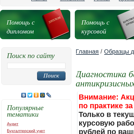
Помощь с
Помощь с
дипломом
курсовой
Главная
/
Образцы д
Поиск по сайту
Диагностика б
антикризисны
Внимание: Акц
по практике за
Популярные
тематики
Только в теку
курсовую работ
Аудит
рублей по ваш
Бухгалтерский учет