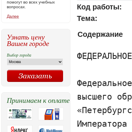
помогут во всех учебных
Код работы:
вопросах.
Далее
Тема:
Содержание
Узнать цену
Вашем городе
ФЕДЕРАЛЬНОЕ АГЕНТСТВО ЖЕЛЕЗНОДОРОЖНОГО ТРАНСПОРТА



Федеральноегосударственное бюджетное  образовательное учреждение

высшего образования

«Петербургский государственный университет путей сообщения

Императора Александра I»

 (ФГБОУ ВО ПГУПС)



Факультет «Экономика и менеджмент»

Кафедра«Менеджмент и маркетинг»





ПОЯСНИТЕЛЬНАЯ ЗАПИСКА



к бакалаврской работе 





Фамилия Имя Отчество

Фамилия,  имя, отчество обучающегося



на тему   «Диагностика банкротства и разработка антикризисных________________мероприятий для ПАО «Фармстандарт»»





Обучающийся



__________________

подпись, дата



В.Ю. Володкевич

И.О.Фамилия



Заведующий кафедрой –

главный руководитель



__________________

подпись, дата



к.т.н., проф. Н.К. Румянцев

учёное звание, И.О.Фамилия



Основной руководитель



__________________

подпись, дата



П.А. Суханова

учёное звание, И.О.Фамилия



Консультант



__________________

подпись, дата



И.О. Фамилия

учёное звание, И.О.Фамилия



Нормоконтролер



__________________

подпись, дата



И.О. Фамилия

учёное звание, И.О.Фамилия













Санкт-Петербург 

2016




Федеральное государственное бюджетное образовательное учреждение 

высшего образования

«ПЕТЕРБУРГСКИЙ ГОСУДАРСТВЕННЫЙ УНИВЕРСИТЕТ  ПУТЕЙ СООБЩЕНИЯ  ИМПЕРАТОРА АЛЕКСАНДРА I»

(ФГБОУ ВО ПГУПС)

	

	Факультет «Экономика и менеджмент»	Кафедра«Менеджмент и маркетинг»

	

	

	Специальность (направление)«Менеджмент»

	

	Специализация (профиль) «Финансовый менеджмент»

	

	УТВЕРЖДАЮ

	Зав. кафедрой

	

	«____»______________20 ___ г.

	

	ЗАДАНИЕ

	на выпускную квалификационную работу обучающегося

	

	Фамилия Имя Отчество

	фамилия, имя, отчество

	

	1. Тема проекта (работы, диссертации)«Диагностика банкротства и разработка антикризисных мероприятий для ПАО «Фармстандарт»»

	

	утверждена распоряжением проректора по учебной работе от «___»__________20____г. №_______

	

	2. Срок сдачи обучающимся законченного проекта (работы, диссертации) __________________________

	

	3. Исходные данные к проекту (работе)

Кратко указываются исходные данные. 

Перечисляются основные источники, 

т.е. данные, которые есть для того, чтобы начать исследование:

литературные источники, документация, 

данные проведенных ранее
Выбор города
Принимаем к оплате