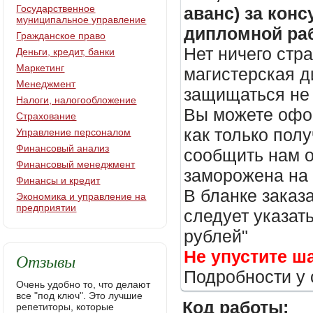
Государственное
аванс) за кон
муниципальное управление
дипломной раб
Гражданское право
Нет ничего стр
Деньги, кредит, банки
Маркетинг
магистерская д
Менеджмент
защищаться не 
Налоги, налогообложение
Вы можете офор
Страхование
как только пол
Управление персоналом
Финансовый анализ
сообщить нам о
Финансовый менеджмент
заморожена на
Финансы и кредит
В бланке заказ
Экономика и управление на
предприятии
следует указать
рублей"
Не упустите ш
Отзывы
Подробности у 
Очень удобно то, что делают
все "под ключ". Это лучшие
Код работы:
репетиторы, которые