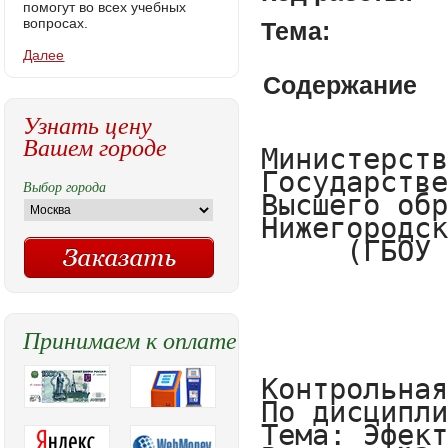
помогут во всех учебных
вопросах.
Тема:
Далее
Содержание
Узнать цену
Вашем городе
Министерство образования Нижегородской области
Государственное бюджетное образовательное учреждение
Высшего образования
Нижегородский государственный инженерно-экономический университет.
     (ГБОУ ВО НГИЭУ)


                   Факультет: Экономический.          
                   Кафедра: « Организация и менеджмент » 

Контрольная работа
По дисциплине: «Менеджмент »
Тема: Эфективность управления  персоналом
Вариант №2
                     






                     
                                                                      Выполнила студентка:                                        
                                                                       Заочной формы обучения.            
                                                                      Группы 14-ЭЗ 3курса
                                                                           Тянигина Наталья Александровна.
                                                                          Проверил  преподаватель:  
                                                                              Игошина Юлия Александровна.
                                                                                                                                                                    

Княгинино
2017г
 
Оглавление
1.Эфективность управления персоналом……………………………………… 3   1.1Эфективность управления персоналом на предприятии……………….…..3
Список используемой литературы………………………………………..




1.Эфективность управления персоналом
1.1. Эфективность управления персоналом на предприятии
     
     Ведущее место в системе управления предприятием занимает управление персоналом и считается главным фактором его экономического успеха. Управление персоналом – это область знаний и практической деятельности, влияющий на коллектив людей, для достижения наилучших результатов при минимальных затратах. 
     Сущность управления персоналом заключается в установлении организационно-экономических, социально-психологических и правовых отношений субъекта и объекта управления. Главное в этих отношениях лежат методы, принципы и формы воздействия на поведение, интересы сотрудников в целях максимального их использования. Успех работы организации в первую очередь зависит от работников, занятых на нем. 
Персонал предприятия это работники, которые на основе трудового договора, контракта или соглашения, 
Выбор города
Принимаем к оплате