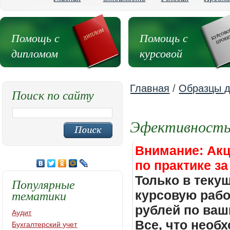
Помощь с
Помощь с
дипломом
курсовой
Главная
/
Образцы д
Поиск по сайту
Эфективность 
Внимание: Акц
по практике за
Только в теку
Популярные
тематики
курсовую работ
рублей по ваш
Аудит
Все, что необх
Бухгалтерский учет