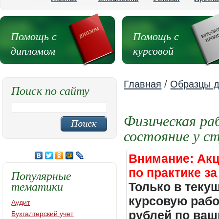
Помощь с
Помощь с
дипломом
курсовой
Главная
/
Образцы д
Поиск по сайту
Физическая ра
состояние у с
Внимание: Акц
по практике за
Популярные
тематики
Только в теку
курсовую работ
Аудит
рублей по ваш
Бухгалтерский учет