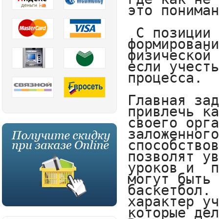
это пониман
 С позиции 
формировани
физической 
если учесть
процесса. 

Главная зад
привлечь ка
своего орга
заложенного
способствов
позволят ув
уроков и  п
могут быть 
баскетбол. 
характер уч
которые дел