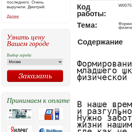
последнего. Очень
Код
W0075
выручили. Дмитрий.
работы:
Далее
Тема:
Формир
физиче
Узнать цену
Содержание
Вашем городе
Выбор города
Формировани
младшего шк
физической 
Принимаем к оплате
В наше врем
и разгульно
Нужно забот
жизни нашим
где как не 