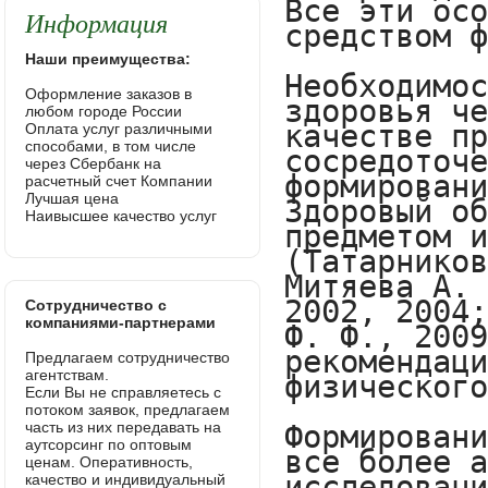
Все эти осо
Информация
средством ф
Наши преимущества:
Необходимос
Оформление заказов в
здоровья че
любом городе России
качестве пр
Оплата услуг различными
способами, в том числе
сосредоточе
через Сбербанк на
формировани
расчетный счет Компании
Лучшая цена
Здоровый об
Наивысшее качество услуг
предметом и
(Татарников
Митяева А. 
2002, 2004;
Сотрудничество с
компаниями-партнерами
Ф. Ф., 2009
рекомендаци
Предлагаем сотрудничество
агентствам.
физического
Если Вы не справляетесь с
потоком заявок, предлагаем
часть из них передавать на
Формировани
аутсорсинг по оптовым
все более а
ценам. Оперативность,
исследовани
качество и индивидуальный