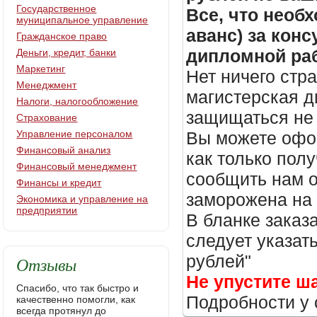
Государственное
Все, что необх
муниципальное управление
аванс) за кон
Гражданское право
дипломной раб
Деньги, кредит, банки
Маркетинг
Нет ничего стр
Менеджмент
магистерская д
Налоги, налогообложение
защищаться не 
Страхование
Управление персоналом
Вы можете офор
Финансовый анализ
как только пол
Финансовый менеджмент
сообщить нам о
Финансы и кредит
заморожена на
Экономика и управление на
предприятии
В бланке заказ
следует указать
рублей"
Отзывы
Не упустите ш
Спасибо, что так быстро и
Подробности у 
качественно помогли, как
всегда протянул до