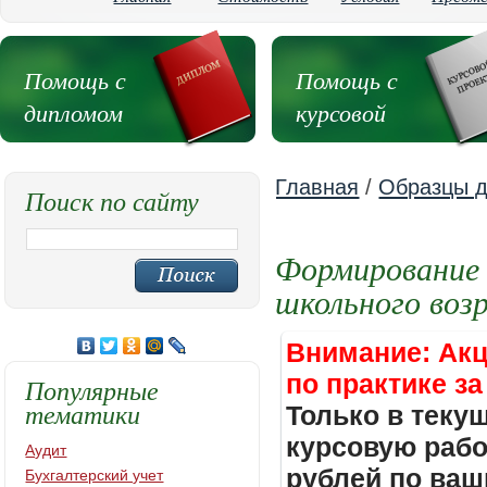
Помощь с
Помощь с
дипломом
курсовой
Главная
/
Образцы д
Поиск по сайту
Формирование 
школьного воз
Внимание: Акц
по практике за
Популярные
тематики
Только в теку
курсовую работ
Аудит
рублей по ваш
Бухгалтерский учет