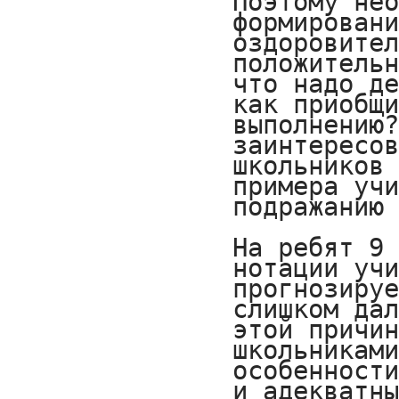
Поэтому нео
формировани
оздоровител
положительн
что надо де
как приобщи
выполнению?
заинтересов
школьников 
примера учи
подражанию 
На ребят 9 
нотации учи
прогнозируе
слишком дал
этой причин
школьниками
особенности
и адекватны