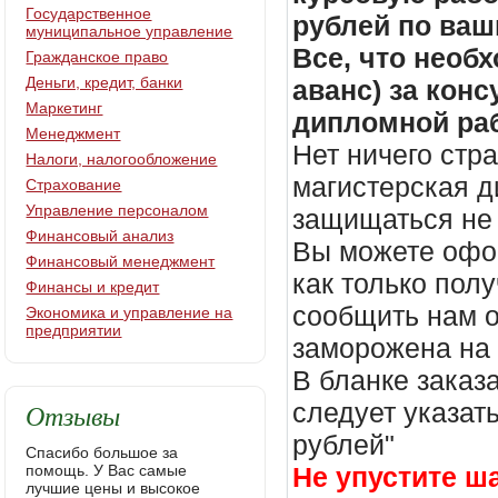
Государственное
рублей по ваш
муниципальное управление
Все, что необх
Гражданское право
Деньги, кредит, банки
аванс) за кон
Маркетинг
дипломной раб
Менеджмент
Нет ничего стр
Налоги, налогообложение
магистерская д
Страхование
Управление персоналом
защищаться не 
Финансовый анализ
Вы можете офор
Финансовый менеджмент
как только пол
Финансы и кредит
сообщить нам о
Экономика и управление на
предприятии
заморожена на
В бланке заказ
Отзывы
следует указать
рублей"
Спасибо большое за
помощь. У Вас самые
Не упустите ш
лучшие цены и высокое