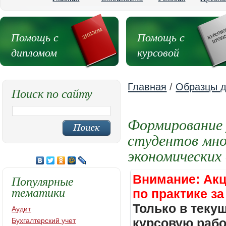
Помощь с
Помощь с
дипломом
курсовой
Главная
/
Образцы д
Поиск по сайту
Формирование 
студентов мно
экономических
Внимание: Акц
Популярные
тематики
по практике за
Только в теку
Аудит
курсовую работ
Бухгалтерский учет