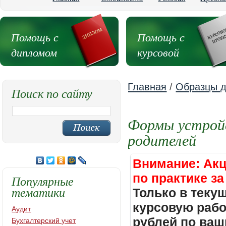
Помощь с
Помощь с
дипломом
курсовой
Главная
/
Образцы д
Поиск по сайту
Формы устройс
родителей
Внимание: Акц
по практике за
Популярные
тематики
Только в теку
курсовую работ
Аудит
рублей по ваш
Бухгалтерский учет