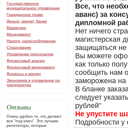
Государственное
Все, что необх
муниципальное управление
аванс) за кон
Гражданское право
дипломной раб
Деньги, кредит, банки
Маркетинг
Нет ничего стр
Менеджмент
магистерская д
Налоги, налогообложение
защищаться не 
Страхование
Управление персоналом
Вы можете офор
Финансовый анализ
как только пол
Финансовый менеджмент
сообщить нам о
Финансы и кредит
заморожена на
Экономика и управление на
предприятии
В бланке заказ
следует указать
рублей"
Отзывы
Не упустите ш
Очень удобно то, что делают
Подробности у 
все "под ключ". Это лучшие
репетиторы, которые