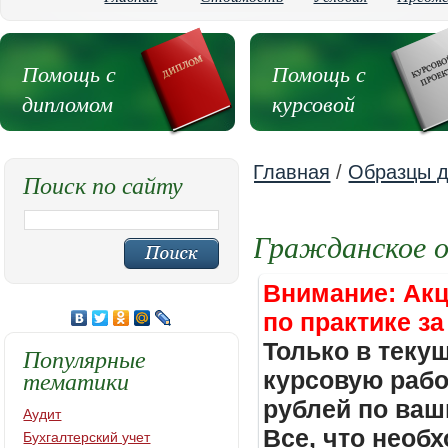
Помощь с
Помощь с
дипломом
курсовой
Главная
/
Образцы д
Поиск по сайту
Гражданское о
Внимание: Акц
по практике за
Только в теку
Популярные
тематики
курсовую работ
рублей по ваш
Аудит
Все, что необх
Бухгалтерский учет