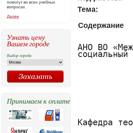
помогут во всех учебных
вопросах.
Тема:
Далее
Содержание
Узнать цену
Вашем городе
АНО ВО «Межрегиональный открытый социальный институт»









Кафедра теории и истории 

государства и права

Направление подготовки

40.03.01 Юриспруденция









КУРСОВАЯ РАБОТА



по дисциплине «Теория государства и права»

на тему:



«Гражданское общество: реальность или утопия»











Выполнил (а):

студент (ка) 1 курса з/о

группы: ЮР-1 ЗО

Хытов А.В.

Научный руководитель:

ст. преподаватель

Ефремов А.В.























Йошкар-Ола, 2017

Содержание

Введение	3

1. Гражданское общество как неполитические отношения в обществе	5

	1.1 Эволюция становления и развития концепции гражданского общества	5

	1.2 Гражданское общество: структура, признаки и функции	10

	1.3 Гражданское общество в условиях правового государства	15

2. Стратегия формирования гражданского общества в Российской Федерации	19

	2.1 Гражданское общество в структуре механизма функционирования и развития политической системы Российской Федерации	19

	2.2 Социально-политическая элита гражданского общества в Российской Федерации	24

	2.3 Перспективы реформирования гражданского общества в Российской Федерации	29

Заключение	33

Список использованных источников и литературы	34






Введение

Современный подход рассматривает гражданское общество как систему самостоятельных и независимых от государства общественных институтов и отношений, которые обеспечивают условия для реализации частных интересов и потребностей индивидов и коллективов, для жизнедеятельности социальной, культурной и духовной сфер. Конституция РФ в гл. 1 и 2 устанавливает базовые, основополагающие правовые связи, на которых строится и функционирует гражданское общество в современной России. В основу взаимоотношений государства и личности в РФ положен принцип: «Человек, его права и свободы, являются высшей ценностью». Это означает безусловный приоритет прав человека в России над правами и интересами государства.

Гражданское общество – это общество экономической свободы. Конституция РФ в ч. 1 ст. 8 провозглашает свободу экономической деятельности, в том числе и предпринимательской, чем создает правовую основу реализации потребностей и интересов человека. Конституция РФ закрепляет, что в России признаются и равным образом защищаются частная, государственная, муниципальная и иные формы собственности. Право на частную собственность, в том числе на землю и другие природные ресурсы (ч. 2 ст. 9), является необходимым условием реализации экономической свободы.

Актуальность изучаемой темы обусловлена тем, что на данный момент проблема развития и становления гражданского общества приобретает наиболее массовый характер.

Цель курсовой работы – изучение характерных черт гражданского общества и выявление его достоинств и недостатков в рамках политико-правовой эволюции государства.

Объект курсовой работы – основы гражданского общества и его взаимодействие с государством.

Предмет курсовой работы – теоретические проблемы определения сущности гражданского общества и выявление его достоинств и недостатков.

Исходя из поставленных целей, можно выявить следующие задачи курсовой работы:

1. Раскрыть сущность и признаки гражданского общества как типа государства;

2. Рассмотреть особенности функционирования гражданского общества в условиях демократического правового государства;

3. Определить место и роль гражданского общества в структуре механизма функционирования и развития политической системы Российской Федерации;

4. Выявить персп
Выбор города
Принимаем к оплате