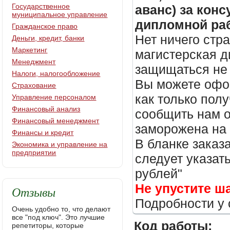
Государственное
аванс) за кон
муниципальное управление
дипломной раб
Гражданское право
Нет ничего стр
Деньги, кредит, банки
Маркетинг
магистерская д
Менеджмент
защищаться не 
Налоги, налогообложение
Вы можете офор
Страхование
как только пол
Управление персоналом
Финансовый анализ
сообщить нам о
Финансовый менеджмент
заморожена на
Финансы и кредит
В бланке заказ
Экономика и управление на
предприятии
следует указать
рублей"
Не упустите ш
Отзывы
Подробности у 
Очень удобно то, что делают
все "под ключ". Это лучшие
Код работы:
репетиторы, которые