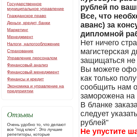
Государственное
рублей по ваш
муниципальное управление
Все, что необх
Гражданское право
Деньги, кредит, банки
аванс) за кон
Маркетинг
дипломной раб
Менеджмент
Нет ничего стр
Налоги, налогообложение
магистерская д
Страхование
Управление персоналом
защищаться не 
Финансовый анализ
Вы можете офор
Финансовый менеджмент
как только пол
Финансы и кредит
сообщить нам о
Экономика и управление на
предприятии
заморожена на
В бланке заказ
Отзывы
следует указать
рублей"
Очень удобно то, что делают
все "под ключ". Это лучшие
Не упустите ш
репетиторы, которые