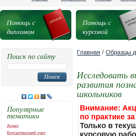
Помощь с
Помощь с
дипломом
курсовой
Главная
/
Образцы д
Поиск по сайту
Исследовать в
развития позн
школьников
Внимание: Акц
Популярные
тематики
по практике за
Только в теку
Аудит
курсовую работ
Бухгалтерский учет