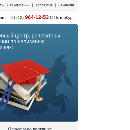
|
|
|
кты
О компании
Коллектив
Вакансии
964-12-53
ень
8 (812)
С-Петербург
ебный центр, репетиторы
ации по написанию
х как:
Отчеты по практике