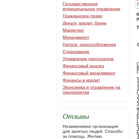
Государственное
муниципальное управление
Гражданское право
Деньги, кредит, банки
Т
Маркетинг
Менеджмент
Налоги, налогообложение
Страхование
Управление персоналом
СОДЕРЖАНИЕ
ВВЕДЕНИЕ………………………………………………………………………..3
ГЛАВА 1. КАДРОВАЯ ПОЛИТИКА И УПРАВЛЕНИЕ ПЕРСОНАЛОМ – ОСНОВА ФОРМИРОВАНИЯ ТРУДОВЫХ РЕСУРСОВ ПРЕДПРИЯТИЯ..…................................................................................................6
1.1 Кадровая политика как объект исследования…………..……….……......6
1.2 Методы оценки эффективности кадровой политики……………..….....17
1.3 Совершенствование кадровой политики……………...…………...….....24
ГЛАВА 2. ОРГАНИЗАЦИОННО-ЭКОНОМИЧЕСКАЯ ХАРАКТЕРИСТИКА ПРЕДПРИЯТИЯ ОАО «СОВХОЗ БАЙДАРАЦКИЙ»………...……………...28
2.1. Месторасположение предприятия и природно-климатические  условия……………………………………………………………………………28
2.2. Размер и специализация предприятия  ОАО «Совхоз Байдарацкий….....32
2.3. Обеспеченность предприятия основными средствами  и эффективность их ис
Финансовый анализ
Финансовый менеджмент
Финансы и кредит
Экономика и управление на
предприятии
Отзывы
Незаменимая организация
для занятых людей. Спасибо
за помощь. Желаю