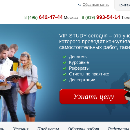
Обратная связь
Конта
642-47-44
993-54-14
8 (495)
Москва
8 (919)
Тюм
VIP STUDY сегодня – это уч
которого проводят консульт
самостоятельных работ, таки
Дипломы
Курсовые
Рефераты
Отчеты по практике
Диссертации
Узнать цену
ть
Условия
Предметы
Образцы работ
Рефераты