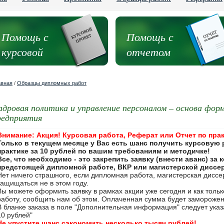
Помощь с
Помощь с
курсовой
отчетом
авная
/
Образцы дипломных работ
адровая политика и управление персоналом – основа фор
редприятия
Внимание: Акция! Курсовая работа, Реферат или Отчет по прак
Только в текущем месяце у Вас есть шанс получить курсовую 
практике за 10 рублей по вашим требованиям и методичке!
Все, что необходимо - это закрепить заявку (внести аванс) за
предстоящей дипломной работе, ВКР или магистерской диссе
Нет ничего страшного, если дипломная работа, магистерская дисс
защищаться не в этом году.
Вы можете оформить заявку в рамках акции уже сегодня и как толь
работу, сообщить нам об этом. Оплаченная сумма будет замороже
В бланке заказа в поле "Дополнительная информация" следует указа
10 рублей"
Не упустите шанс сэкономить несколько тысяч рублей!