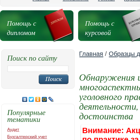
Помощь с
Помощь с
дипломом
курсовой
Главная
/
Образцы д
Поиск по сайту
Обнаружения и
многоаспектны
уголовного пр
деятельности,
Популярные
достоинства
тематики
Внимание: Акц
Аудит
Бухгалтерский учет
по практике за