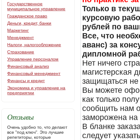
Государственное
Только в теку
муниципальное управление
курсовую работ
Гражданское право
Деньги, кредит, банки
рублей по ваш
Маркетинг
Все, что необх
Менеджмент
аванс) за кон
Налоги, налогообложение
Страхование
дипломной раб
Управление персоналом
Нет ничего стр
Финансовый анализ
магистерская д
Финансовый менеджмент
защищаться не 
Финансы и кредит
Экономика и управление на
Вы можете офор
предприятии
как только пол
сообщить нам о
Отзывы
заморожена на
В бланке заказ
Очень удобно то, что делают
все "под ключ". Это лучшие
следует указать
репетиторы, которые