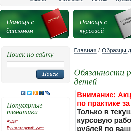
Помощь с
Помощь с
дипломом
курсовой
Главная
/
Образцы д
Поиск по сайту
Обязанности р
детей
Внимание: Акц
по практике за
Популярные
тематики
Только в теку
курсовую работ
Аудит
рублей по ваш
Бухгалтерский учет