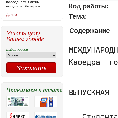
последнего. Очень
Код работы:
выручили. Дмитрий.
Далее
Тема:
Содержание
Узнать цену
Вашем городе
МЕЖДУНАРОДНЫЙ ИНСТИТУТ ЭКОНОМИКИ И ПРАВА

Кафедра  государственно-правовых  дисциплин




ВЫПУСКНАЯ  КВАЛИФИКАЦИОННАЯ  РАБОТА



   Студента 	     Тюрлеминского Александра Владимировича

   отделение       заочное,       факультет     юридический

на тему:  «Обязанности родителей по воспитанию и содержанию детей»
     


Руководитель: к.ю.н., И.О. зав. кафедрой 
международно - правовых дисциплин
Самодуров Д.И.
____________________________
                                                                                               (подпись)
     
     
     
                  «Допустить к защите»
     Заведующий кафедрой:   ___________________
                                                                              (подпись)
                                                  «_______» __________________  2017 г.                    




Москва - 2017 г.
МЕЖДУНАРОДНЫЙ ИНСТИТУТ ЭКОНОМИКИ И ПРАВА

Кафедра государственно–правовых дисциплин

                                                                                           УТВЕРЖДАЮ
                                                                                           Заведующий   кафедрой
                                                                                          ____________ / Г.Ф. Чекмарев /
                                                                                            (подпись, фамилия и инициалы)
                                                                            «____»____________20___ г.
ЗАДАНИЕ
на выполнение выпускной квалификационной работы студенту
Тюрлеминскому Александру Владимировичу  
     
      Тема работы  «Обязанности родителей по воспитанию и содержанию детей».
      Утверждена приказом ректора института № 4445-д от «31» октября 2016 г.  
      Целевая установка: анализ обязанностей родителей по воспитанию детей, правовых аспектов их реализации и разработка научно-практических рекомендаций по повышению их эффективности.
      Вопросы, подлежащие разработке (исследованию):
      1. Рассмотреть развитие законодательства в сфере обязанности родителей по воспитанию и содержанию детей в России.
      2. Исследовать основания возникновения родительских обязанностей.
      3. Изучить личные неимущественные обязанности родителей по воспитанию и содержанию  детей.
      4. Рассмотреть имущественные обязанности родителей по содержанию детей.
      5. Рассмотреть алиментные обязанности родителей в отношении детей.
      Основная литература: 
      а) нормативная: Конституция Российской Федерации: Принята всенародным голосованием 12 декабря 1993 г.; Гражданский процессуальный кодекс Российской Федерации от 14 ноября 2002 г. N 138-ФЗ; Семейный кодекс Российской Федерации от 29 декабря 1995 г.
Выбор города
Принимаем к оплате