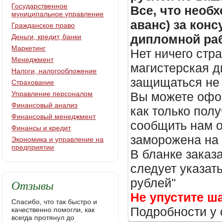
Государственное
Все, что необх
муниципальное управление
аванс) за кон
Гражданское право
дипломной раб
Деньги, кредит, банки
Маркетинг
Нет ничего стр
Менеджмент
магистерская д
Налоги, налогообложение
защищаться не 
Страхование
Управление персоналом
Вы можете офор
Финансовый анализ
как только пол
Финансовый менеджмент
сообщить нам о
Финансы и кредит
заморожена на
Экономика и управление на
предприятии
В бланке заказ
следует указать
рублей"
Отзывы
Не упустите ш
Спасибо, что так быстро и
Подробности у 
качественно помогли, как
всегда протянул до