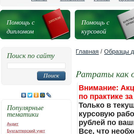
Помощь с
Помощь с
дипломом
курсовой
Главная
/
Образцы д
Поиск по сайту
Pатраты как о
Внимание: Акц
по практике за
Только в теку
Популярные
тематики
курсовую работ
рублей по ваш
Аудит
Все, что необх
Бухгалтерский учет