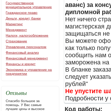
Государственное
аванс) за кон
муниципальное управление
дипломной раб
Гражданское право
Нет ничего стр
Деньги, кредит, банки
Маркетинг
магистерская д
Менеджмент
защищаться не 
Налоги, налогообложение
Вы можете офор
Страхование
как только пол
Управление персоналом
Финансовый анализ
сообщить нам о
Финансовый менеджмент
заморожена на
Финансы и кредит
В бланке заказ
Экономика и управление на
предприятии
следует указать
рублей"
Не упустите ш
Отзывы
Подробности у 
Спасибо большое за
помощь. У Вас самые
Код работы:
лучшие цены и высокое