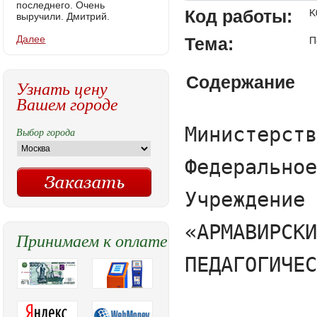
последнего. Очень
Код работы:
K
выручили. Дмитрий.
Далее
Тема:
П
Содержание
Узнать цену
Вашем городе
Министерство образования и науки РФ

Федеральное государственное бюджетное образовательное

Учреждение высшего образования

«АРМАВИРСКИЙ ГОСУДАРСТВЕННЫЙ

ПЕДАГОГИЧЕСКИЙ УНИВЕРСИТЕТ»



КАФЕДРА СОЦИАЛЬНОЙ, СПЕЦИАЛЬНОЙ ПЕДАГОГИКИ

И ПСИХОЛОГИИ



КУРСОВАЯ  РАБОТАПО ДИСЦИПЛИНЕ:

«Возрастная психология и психология развития»

Развитие социального интеллекта.









Выполнила студентка

2 курса ZВП-ПСП-2-1 группы

Евтухова Анастасия Александровна

Научный руководитель:

Кандидат психологических наук, доцент

Сасацян Людмила Аркадьевна











		Армавир

	                                                       2017

ВВЕДЕНИЕ…………………………………………………………………….3

ГЛАВА 1. Сущность социального интеллекта и особенностей его развития.

1.1 Понятие, сущность и структура социального интеллекта. Социальный интеллект и человеческий капитал…………………………………………….5

1.2 Становление социального интеллекта в процессе развития личности…10

1.3 Особенности развития социального интеллекта у детей старшего младшего школьного возраста…………………………………………………14

ГЛАВА 2. Исследование и систематизация особенностей развития социального интеллекта у младшего школьника.

2.1 Цели и задачи констатирующей части работы…………………………….16

2.2 Результаты исследования развития социального интеллекта у детей младшего школьного возраста………………………………………………….26

ЗАКЛЮЧЕНИЕ………………………………………………………………….32

СПИСОК ЛИТЕРАТУРЫ……………………………………………………….35
























ВВЕДЕНИЕ

Проблема  интеллекта -  из главных в  психологии. Социальный  дает правильную  коммуникативных способностей  общения, адекватное и  социальное взаимодействие. 

Со опыт развивается у  в процессе общения и  от разнообразия с отношений, в его окружении. Социальный и помогает понимать людей, их пки, речь  а также его  реакцию. Он  фактором со приспособление личности,  ведет к росту  достижений, помогает  оценивать собственные  и недостатки.

Школ годы - один  самых важных в жизни человека,  окончании которых   стоит на нице самостоятельной жизни. У и навыки социального модействия, приобре в школе, помогают в работе адаптационных  в течение всей жизни.

Актуальность исследования направлена необходимость исследования ального интеллекта  коммуникативного и адаптационного  личностногодетей.

Цель  теоретическиобосновать и  проверить условия  социального интеллекта у  младшего школьного возраста.

Проблема выявить условия социального интеллекта у  младшего школьного возраста.

Предмет  развитие социального  у детей младшего  возраста.

Объектом является соци интеллект детей школьного возраста.

	Задачи 

1. Определить развития социального  у детей младшего  возраста.

2. Выявитьразвития социального  у детей младшего  возраста.

3. Выбрать исследования социального  у детей младшего  возраста.

4.Установить  особенности социального младших школьников.

5.Провести  по развитию  интеллекта у детей школьного возраста

Теорети значимость исследования  дополнения и уточнения представлений о термине интеллекта, о  специфики работы  интеллекта. Результаты применяют для практического исследования  интеллекта.




























ГЛАВА I. Социальный интеллект и  его развити
Выбор города
Принимаем к оплате