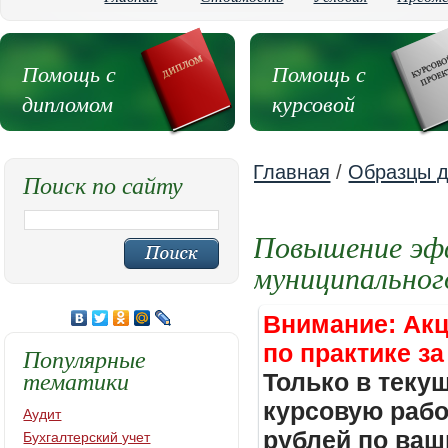
Помощь с
Помощь с
дипломом
курсовой
Главная
/
Образцы д
Поиск по сайту
Повышение эф
муниципальног
Внимание: Акц
по практике за
Популярные
тематики
Только в теку
курсовую работ
Аудит
рублей по ваш
Бухгалтерский учет