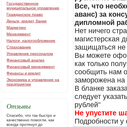
Государственное
Все, что необх
муниципальное управление
аванс) за кон
Гражданское право
дипломной раб
Деньги, кредит, банки
Маркетинг
Нет ничего стр
Менеджмент
магистерская д
Налоги, налогообложение
защищаться не 
Страхование
Управление персоналом
Вы можете офор
Финансовый анализ
как только пол
Финансовый менеджмент
сообщить нам о
Финансы и кредит
заморожена на
Экономика и управление на
предприятии
В бланке заказ
следует указать
рублей"
Отзывы
Не упустите ш
Спасибо, что так быстро и
Подробности у 
качественно помогли, как
всегда протянул до