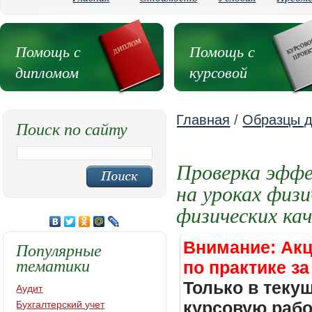
Помощь с
Помощь с
дипломом
курсовой
Главная
/
Образцы д
Поиск по сайту
Проверка эфф
на уроках физ
физических кач
Внимание: Акц
Популярные
тематики
по практике за
Только в теку
Аудит
курсовую работ
Бухгалтерский учет