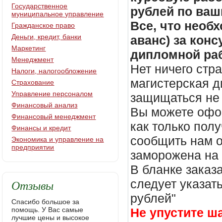
Государственное
рублей по ваш
муниципальное управление
Все, что необх
Гражданское право
Деньги, кредит, банки
аванс) за кон
Маркетинг
дипломной раб
Менеджмент
Нет ничего стр
Налоги, налогообложение
магистерская д
Страхование
Управление персоналом
защищаться не 
Финансовый анализ
Вы можете офор
Финансовый менеджмент
как только пол
Финансы и кредит
сообщить нам о
Экономика и управление на
предприятии
заморожена на
В бланке заказ
Отзывы
следует указать
рублей"
Спасибо большое за
помощь. У Вас самые
Не упустите ш
лучшие цены и высокое