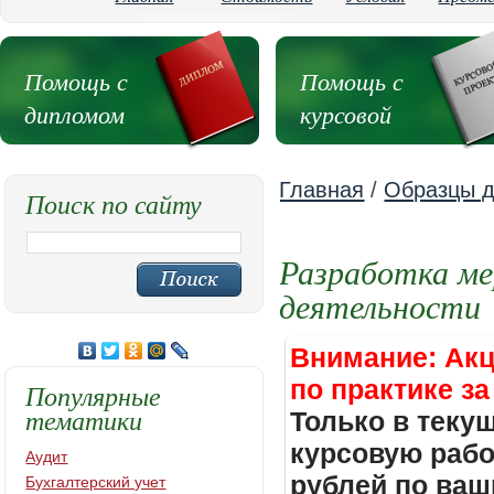
Помощь с
Помощь с
дипломом
курсовой
Главная
/
Образцы д
Поиск по сайту
Разработка ме
деятельности
Внимание: Акц
по практике за
Популярные
тематики
Только в теку
курсовую работ
Аудит
рублей по ваш
Бухгалтерский учет