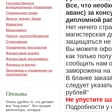
Государственное
Все, что необх
муниципальное управление
аванс) за кон
Гражданское право
дипломной раб
Деньги, кредит, банки
Маркетинг
Нет ничего стр
Менеджмент
магистерская д
Налоги, налогообложение
защищаться не 
Страхование
Управление персоналом
Вы можете офор
Финансовый анализ
как только пол
Финансовый менеджмент
сообщить нам о
Финансы и кредит
заморожена на
Экономика и управление на
предприятии
В бланке заказ
следует указать
рублей"
Отзывы
Не упустите ш
Очень удобно то, что делают
Подробности у 
все "под ключ". Это лучшие
репетиторы, которые