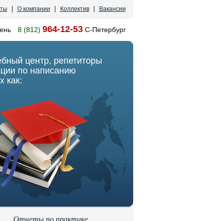
|
|
|
кты
О компании
Коллектив
Вакансии
964-12-53
ень
8 (812)
С-Петербург
ебный центр, репетиторы
ации по написанию
х как:
Отчеты по практике