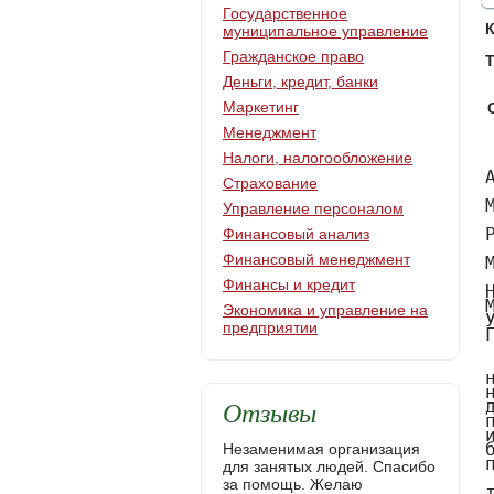
Государственное
муниципальное управление
Гражданское право
Т
Деньги, кредит, банки
Маркетинг
Менеджмент
Налоги, налогообложение
АННОТАЦИЯ

Морочковский Роман Бориславович

РАЗРАБОТКА МЕТОДИКИ НАЛОГОВОГО АУДИТА ПРЕДПРИЯТИЙ МАЛОГО БИЗНЕСА

МАГИСТЕРСКАЯ ДИССЕРТАЦИЯ

НАПРАВЛЕНИЕ					38.04.01 – Экономика
МАГИСТЕРСКАЯ ПРОГРАММА		Учет, анализ и аудит
УЧЕБНАЯ ГРУППА				МЭУ 14-01
ГОД ЗАЩИТЫ					2016г.
    
    В магистерской диссертации исследованы теоретические аспекты налогового аудита и представлен аналитический обзор зарубежных методик налогового контроля. Рассмотрены особенности процедур, входящих в данные методики, а также возможность использования данных методик для проведения налогового  аудита предприятий малого бизнеса. По итогам исследования была создана методика налогового аудита предприятий малого бизнеса,  которая была апробирована на примере торгового предприятия и принята к рассмотрению данным предприятием.
    Научная новизна диссертационного исследованиясостоит в теоретическом обосновании и р
Страхование
Управление персоналом
Финансовый анализ
Финансовый менеджмент
Финансы и кредит
Экономика и управление на
предприятии
Отзывы
Незаменимая организация
для занятых людей. Спасибо
за помощь. Желаю