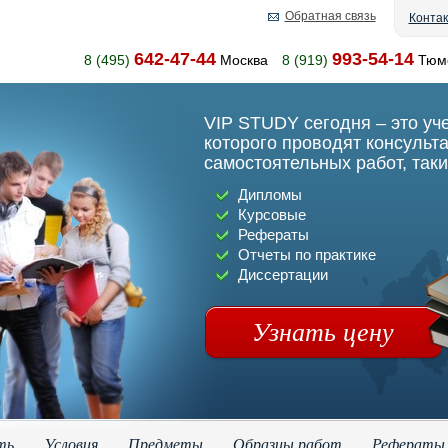
Обратная связь
Конта
642-47-44
993-54-14
8 (495)
Москва
8 (919)
Тюм
VIP STUDY сегодня – это уч
которого проводят консульт
самостоятельных работ, таки
Дипломы
Курсовые
Рефераты
Отчеты по практике
Диссертации
Узнать цену
ть
Условия
Предметы
Образцы работ
Рефераты