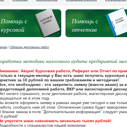
Помощь с
Помощь с
курсовой
отчетом
авная
/
Образцы дипломных работ
азработка методики налогового аудита предприятий мал
Внимание: Акция! Курсовая работа, Реферат или Отчет по прак
Только в текущем месяце у Вас есть шанс получить курсовую 
практике за 10 рублей по вашим требованиям и методичке!
Все, что необходимо - это закрепить заявку (внести аванс) за
предстоящей дипломной работе, ВКР или магистерской диссе
Нет ничего страшного, если дипломная работа, магистерская дисс
защищаться не в этом году.
Вы можете оформить заявку в рамках акции уже сегодня и как толь
работу, сообщить нам об этом. Оплаченная сумма будет замороже
В бланке заказа в поле "Дополнительная информация" следует указа
10 рублей"
Не упустите шанс сэкономить несколько тысяч рублей!
Подробности у специалистов нашей компании.