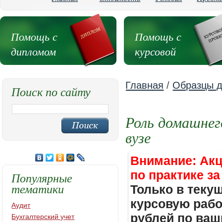
Помощь с
Помощь с
дипломом
курсовой
Главная
/
Образцы д
Поиск по сайту
Роль домашнего
вузе
Внимание: Акц
по практике за
Популярные
тематики
Только в теку
курсовую работ
Аудит
рублей по ваш
Бухгалтерский учет