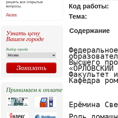
решить все открытые
Код работы:
вопросы.
Далее
Тема:
Содержание
Узнать цену
Вашем городе
Федеральное государственное бюджетное образовательное учреждение
Высшего профессионального образования
«ОРЛОВСКИЙ ГОСУДАРСТВЕННЫЙ УНИВЕРСИТЕТ»
Факультет иностранных языков
Кафедра романской филологии



Ерёмина Светлана Сергеевна

Роль домашнего чтения в обучении испанскому языку в вузе 
Выпускная квалификационная работа 
Направление подготовки: Иностранный язык (испанский) 
Квалификация (степень) – бакалавр
Научный руководитель:
Миронова Татьяна Петровна



Содержание


Введение…………………………………………………………
Глава 1.  Теоретические основы процесса организации домашнего чтения…………………………………
1.1 Специфика и сущность домашнего чтения………………………
1.2 Раскрытие понятия «домашнее чтение». Виды чтения. …………..
1.2.1Основные функции домашнего чтения………………….
1.2.2 Цели и задачи обучения домашнему чтению……………………….
1.2.3 Трудности обучения домашнему чтению…………………………
Глава 2.  Критерии отбора текстов для домашнего чтения……………….

2.1 Аутентичность как обязательное условие отбора учебного текста………………………………..

2.1.1 Культурологическая аутентичность…………………………………..

2.1.2 Информационная аутентичность…………………………………………

2.1.3 Ситуативная аутентичность……………………………………………

2.1.4 Лексико-фразеологическая аутентичность……………………………….

2.2 Литературно-страноведческий подход к отбору текстов для домашнего чтения…………………………….
2.3Этапы работы над книгой по домашнему чтению …………………
2.4 Особенности обучения домашнему чтению на начальном этапе обучения  ………….
2.5 Особенности обучения домашнему чтению на испанском языке на начальном этапе обучения в ВУЗе………………………………………..
Выводы по первой главе…………………………………………………

Глава 3. ПРАКТИЧЕСКОЕ ИСПОЛЬЗОВАНИЕ МЕТОДИЧЕСКИХ ПРИЕМОВ ПРИ ОРГАНИЗАЦИИ ДОМАШНЕГО ЧТЕНИЯ НА ОСНОВЕ КНИГИ E. MORENO «EL MISTERIO DE LA LLAVE»………………………………………………………………………….
3. 1 Книга E. Moreno «El misterio de la llave» для домашнего чтения. Классификация разработанных для нее упражений……………………………………………………………
3. 2 Предтекстовые упражнения. Биография автора…………………………….
3. 3 Основные упражнения по главам……………………………
3. 4 Послетекстовые упражнения ………………………………..
Выводы по второй главе…………………………………………….
Заключение………………………………………………………..
Список использованной литературы……………………………………
 


Введение


В настоящее время в процессе обучения иностранному языку домашнее чтение занимает одно из ведущих мест и является необходимым условием и средством при овладении языком. Язык художественных произведений, соответствуя, как правило, нормам современного литературного языка, является незаменимым образцом при изучении иностранного языка, и роль этого образца особенно велика, поскольку язык изучается вне пределов вторичной языковой общности. Таким образом, книга книга дает возможность наблюдать бытование языка в речи автора и его героев, следить за способами вложения мысли на иностранном языке и непосредственно воспринимать смысл читаемого. 
Будучи незаменимым и неиссякаемым источником разнообразной экстралингвистической информации, литературное произведение расширяет об
Выбор города
Принимаем к оплате