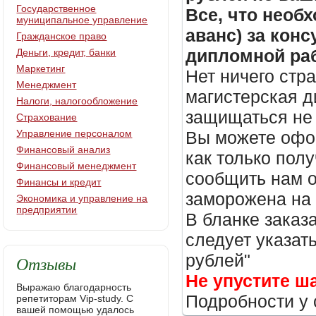
Государственное
Все, что необх
муниципальное управление
аванс) за кон
Гражданское право
дипломной раб
Деньги, кредит, банки
Маркетинг
Нет ничего стр
Менеджмент
магистерская д
Налоги, налогообложение
защищаться не 
Страхование
Управление персоналом
Вы можете офор
Финансовый анализ
как только пол
Финансовый менеджмент
сообщить нам о
Финансы и кредит
заморожена на
Экономика и управление на
предприятии
В бланке заказ
следует указать
рублей"
Отзывы
Не упустите ш
Выражаю благодарность
Подробности у 
репетиторам Vip-study. С
вашей помощью удалось