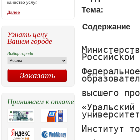
качество услуг.
Тема:
Далее
Содержание
Узнать цену
Вашем городе
Министерство образования и науки Российской Федерации

Федеральное государственное бюджетное образовательное учреждение

высшего профессионального образования

«Уральский государственный экономический университет»

Институт торговли, питания и сервиса

Кафедра управления качеством









Курсовая работа

по курсу: Всеобщее управление качеством

на тему: «Управление персоналом в условиях TQM»









Исполнитель:

студент гр. УК-13                   _______________                         А.В. Рахно



Научный руководитель:

профессор, д.т.н.                     _______________                   Л.Г. Протасова















Екатеринбург 2016

СОДЕРЖАНИЕ

Введение	3

1 Теоретические основы cущности TQM	5

управление персоналом в условиях TQM	5

	1.1 Сущность TQM (всеобщее управление качеством)	5

1.2 История возникновения и развития TQM	7

1.3 Основные принципы TQM	8

1.4 Управление персоналом в условиях TQM	14

2  Управление персоналом в условиях tqm на предприятии ТОО «Профинтел»	23

2.1 Общая характеристика тоо «Профинтел»	23

2.2 Организационна структура предприятия	24

2.3 Анализ системы управления персонала на предприятии ТОО «Профинтел»	26

Заключение	29

Список использованных источников	31

































                                    

 ВВЕДЕНИЕ



Концепция Всеобщего Управления Качеством (Total Quality Management - TQM) помогает решить проблемы, связанные с повышением эффективности управления производством, вовлеченности работников, увеличения выпуска  качественной продукции. Основная суть TQM заключается в том, что ключевым понятием в бизнесе является качество работ, направленное на полное удовлетворение потребностей клиентов. И этим качеством нужно управлять. Естественно, что за простой сутью скрывается кропотливая работа как по созданию системы, способной эффективно создавать условия, при которых качество будет стоять во главе производственного процесса. 

TQM - новая философия бизнеса "Всеобъемлющее управление качеством" - современная концепция, включающая в себя множество  известных методов организации работ, принципов увеличения комплексной производительности (т. е. не только производительности труда) и мероприятий по совершенствованию процессов. [1,c]

TQM призвана развивать успех предприятия по направлениям: всесторонний учет потребительских требований; снижение количества нареканий со стороны потребителей; сохранение постоянной клиентуры; привлечение новых потребителей; повышение эффективности организационных процессов; снижение затрат за счет уменьшения потерь; повышение прибыльности; захват большей рыночной доли; поддержание конкурентного преимущества; ориентация на персонал. [1,с]

Принципы TQM, система менеджмента качества - не панацея, но возможность что-то изменить. Только комплексное, дифференцированное воздействие на персонал и менеджмент, с учетом социальных, психологических и экономических условий, изменяет культуру организации, взгляд людей на злободневные проблемы качества. Все выше перечисленное определяет актуальность выбранной темы. [3,c]

Целью курсовой работы – анализ и совершенствование управления персоналом в условиях TQM. 

Задачи:

1.Изучить сущность и принципы TQM.

2.Особенности управления персоналом в условиях TQM.

3. Ознакомится с предприятием  ТОО «Профинтел».

4. Проанализировать деятельность по управлению персоналом в ТОО «ПрофИнтел».

Курсовая работа состоит из введения, двух глав, заключения 
Выбор города
Принимаем к оплате