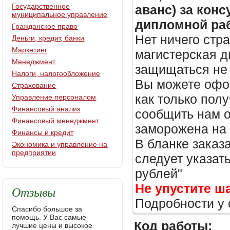
Государственное
аванс) за кон
муниципальное управление
дипломной раб
Гражданское право
Нет ничего стр
Деньги, кредит, банки
Маркетинг
магистерская д
Менеджмент
защищаться не 
Налоги, налогообложение
Вы можете офор
Страхование
как только пол
Управление персоналом
Финансовый анализ
сообщить нам о
Финансовый менеджмент
заморожена на
Финансы и кредит
В бланке заказ
Экономика и управление на
предприятии
следует указать
рублей"
Не упустите ш
Отзывы
Подробности у 
Спасибо большое за
помощь. У Вас самые
Код работы:
лучшие цены и высокое