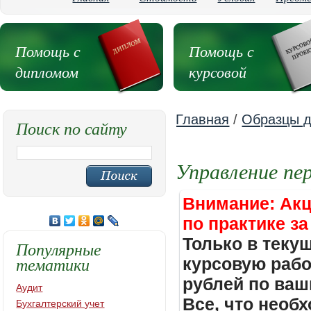
Помощь с
Помощь с
дипломом
курсовой
Главная
/
Образцы д
Поиск по сайту
Управление пе
Внимание: Акц
по практике за
Только в теку
Популярные
тематики
курсовую работ
рублей по ваш
Аудит
Все, что необх
Бухгалтерский учет