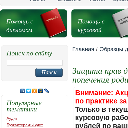
Помощь с
Помощь с
дипломом
курсовой
Главная
/
Образцы д
Поиск по сайту
Защита прав д
попечения род
Внимание: Акц
по практике за
Популярные
тематики
Только в теку
курсовую работ
Аудит
рублей по ваш
Бухгалтерский учет