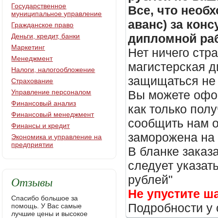
Государственное
Все, что необх
муниципальное управление
аванс) за кон
Гражданское право
дипломной раб
Деньги, кредит, банки
Маркетинг
Нет ничего стр
Менеджмент
магистерская д
Налоги, налогообложение
защищаться не 
Страхование
Управление персоналом
Вы можете офор
Финансовый анализ
как только пол
Финансовый менеджмент
сообщить нам о
Финансы и кредит
заморожена на
Экономика и управление на
предприятии
В бланке заказ
следует указать
рублей"
Отзывы
Не упустите ш
Спасибо большое за
Подробности у 
помощь. У Вас самые
лучшие цены и высокое