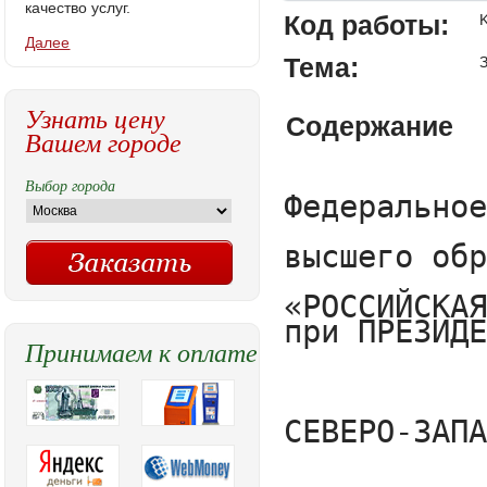
качество услуг.
Код работы:
Далее
Тема:
Узнать цену
Содержание
Вашем городе
Выбор города
Федеральное государственное бюджетное образовательное учреждение 

высшего образования

«РОССИЙСКАЯ АКАДЕМИЯ НАРОДНОГО ХОЗЯЙСТВА                                                                  И ГОСУДАРСТВЕННОЙ СЛУЖБЫ                                                                                                         при ПРЕЗИДЕНТЕ РОССИЙСКОЙ ФЕДЕРАЦИИ»



СЕВЕРО-ЗАПАДНЫЙ ИНСТИТУТ УПРАВЛЕНИЯ





Факультет юридический



Направление юриспруденция



Направленность (Профиль)________________________________________________





ВЫПУСКНАЯ КВАЛИФИКАЦИОННАЯ РАБОТА 

на тему:



Защита прав детей – сирот и детей, оставшихся без попечения родителей

	

	

	

	                                                                                              Автор работы:

		                                                                                              студент 4 курса

	                                                                                              очной формы обучения	

		                                                                                      Ф.И.О. Жукова Надежда 

		                                                                                                 Алексеевна 

		подпись__________________

		

                                                                                       

	                                                                                              Руководитель работы:

		                                                                                              Должность, звание ________                                                                _________________________________
Принимаем к оплате