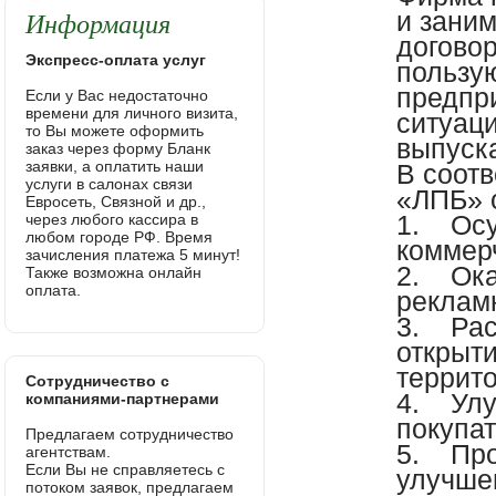
Информация
и заним
договор
Экспресс-оплата услуг
пользу
предпри
Если у Вас недостаточно
времени для личного визита,
ситуац
то Вы можете оформить
выпуск
заказ через форму Бланк
заявки, а оплатить наши
В соотв
услуги в салонах связи
«ЛПБ» 
Евросеть, Связной и др.,
1. Осу
через любого кассира в
любом городе РФ. Время
коммер
зачисления платежа 5 минут!
2. Ока
Также возможна онлайн
оплата.
рекламн
3. Рас
открыт
террито
Сотрудничество с
4. Улу
компаниями-партнерами
покупат
Предлагаем сотрудничество
5. Про
агентствам.
Если Вы не справляетесь с
улучше
потоком заявок, предлагаем