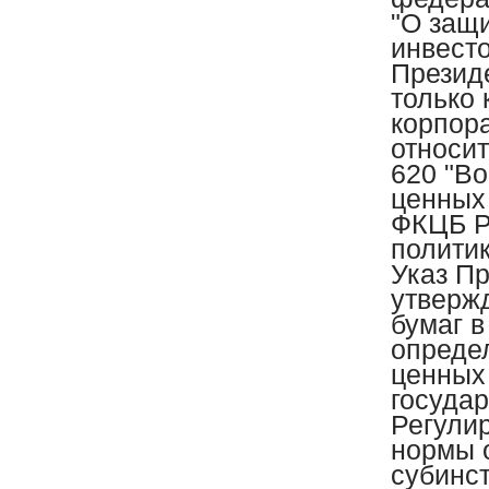
"О защ
инвесто
Презид
только
корпора
относит
620 "В
ценных
ФКЦБ Р
политик
Указ Пр
утверж
бумаг в
опреде
ценных 
госуда
Регули
нормы 
субинс