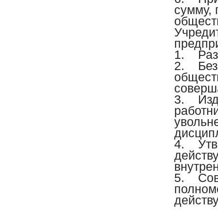
сумму,
общест
Учреди
предпри
1. Раз
2. Без
обществ
соверш
3. Изд
работн
увольн
дисцип
4. Утве
действ
внутре
5. Сов
полном
действ