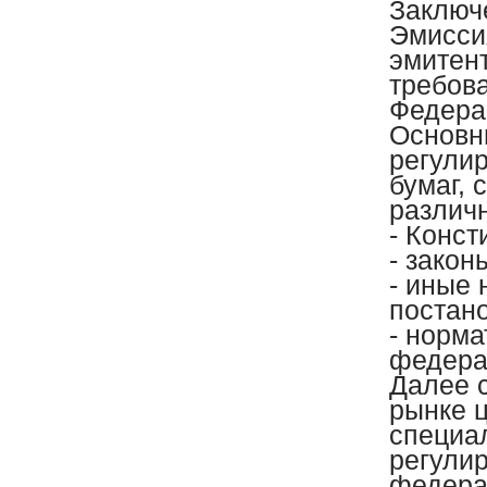
Заключ
Эмисси
эмитент
требов
Федера
Основн
регули
бумаг,
различн
- Конст
- зако
- иные 
постан
- норм
федера
Далее 
рынке 
специа
регули
федера