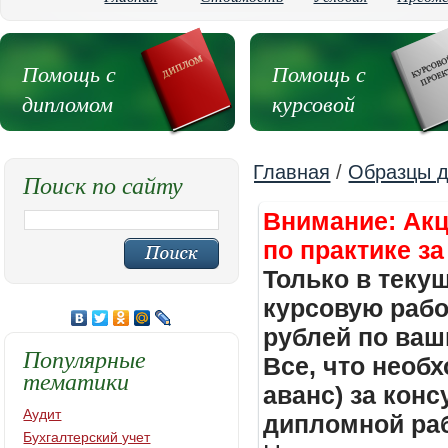
Помощь с
Помощь с
дипломом
курсовой
Главная
/
Образцы д
Поиск по сайту
Внимание: Акц
по практике за
Только в теку
курсовую работ
рублей по ваш
Популярные
Все, что необх
тематики
аванс) за кон
Аудит
дипломной раб
Бухгалтерский учет