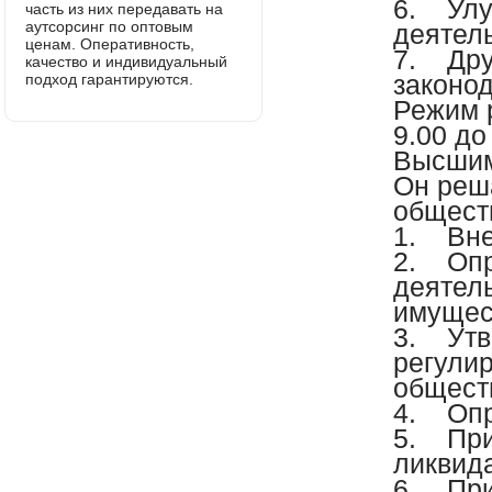
6. Улу
часть из них передавать на
аутсорсинг по оптовым
деятель
ценам. Оперативность,
7. Дру
качество и индивидуальный
законо
подход гарантируются.
Режим 
9.00 до
Высшим
Он реш
общест
1. Вне
2. Опр
деятел
имущес
3. Утв
регули
общест
4. Опр
5. При
ликвид
6. При