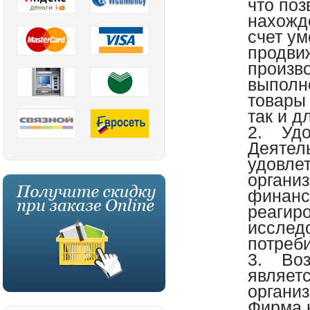
что поз
нахожд
счет ум
продви
произв
выполн
товары
так и д
2. Удо
Деятел
удовле
органи
финанс
реагир
исслед
потреб
3. Воз
являетс
организ
Фирма 