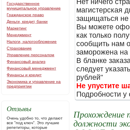
Нет ничего стр
Государственное
муниципальное управление
магистерская д
Гражданское право
защищаться не 
Деньги, кредит, банки
Вы можете офор
Маркетинг
как только пол
Менеджмент
Налоги, налогообложение
сообщить нам о
Страхование
заморожена на
Управление персоналом
В бланке заказ
Финансовый анализ
следует указать
Финансовый менеджмент
Финансы и кредит
рублей"
Экономика и управление на
Не упустите ш
предприятии
Подробности у 
Отзывы
Прохождение п
Очень удобно то, что делают
должности эко
все "под ключ". Это лучшие
репетиторы, которые