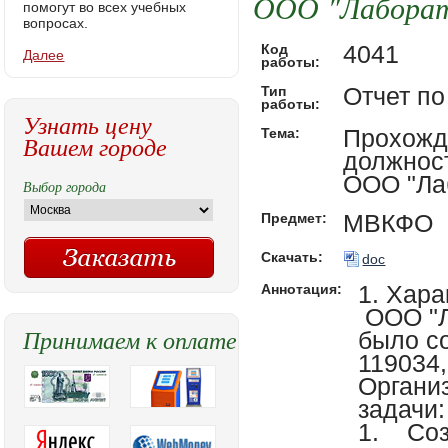
ООО "Лаборато
помогут во всех учебных
вопросах.
4041
Код
Далее
работы:
Отчет по
Тип
работы:
Узнать цену
Прохожд
Тема:
Вашем городе
должност
ООО "Ла
Выбор города
МВКФО
Предмет:
Скачать:
doc
1. Хар
Аннотация:
ООО "Л
Принимаем к оплате
было со
119034,
Органи
задачи:
1. Соз