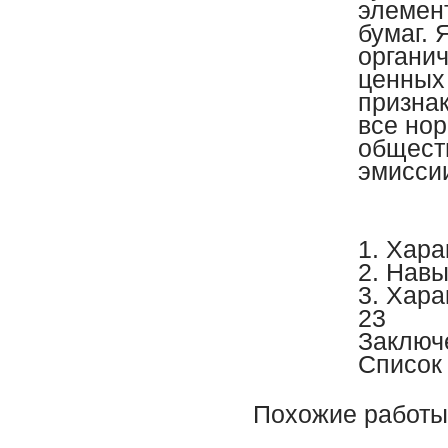
элемент
бумаг.
органи
ценных
призна
все но
общест
эмисси
1. Хар
2. Нав
3. Хар
23
Заклю
Список
Похожие работы