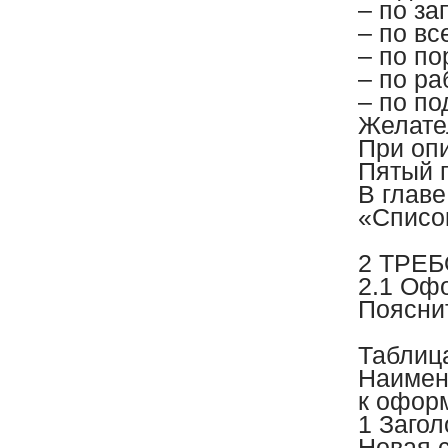
– по за
– по вс
– по по
– по р
– по по
Желате
При оп
Пятый 
В глав
«Списо
2 ТРЕ
2.1 Оф
Поясни
Таблиц
Наимен
к офор
1 Загол
Новая 