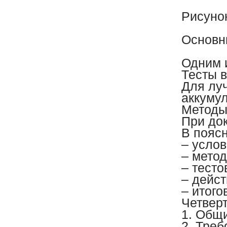
Рисунок
Основн
Одним 
Тесты в
Для лу
аккумул
Методы 
При до
В пояс
– усло
– мето
– тест
– дейст
– итого
Четвер
1. Общ
2. Тре