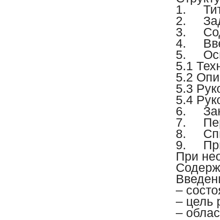
1.
Ти
2.
За
3.
Со
4.
Вв
5.
Ос
5.1 Тех
5.2 Оп
5.3 Рук
5.4 Рук
6.
За
7.
Пе
8.
Сп
9.
Пр
При не
Содерж
Введен
– состо
– цель 
– обла