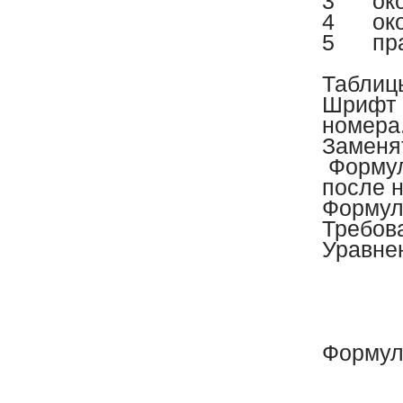
3
ок
4
ок
5
пр
Таблицы
Шрифт в
номера.
Заменя
Формул
после н
Формулы
Требова
Уравнен
Формул
,