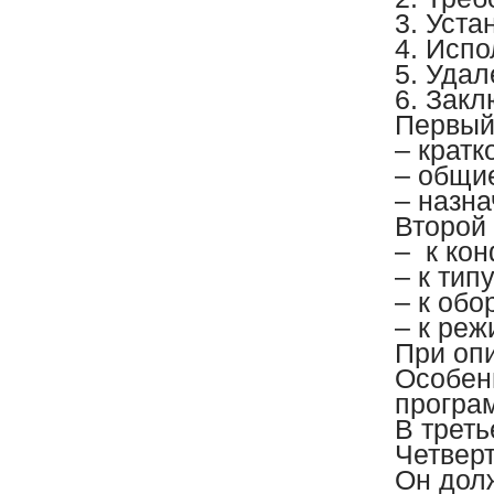
3. Уста
4. Испо
5. Удал
6. Закл
Первый
– крат
– общи
– назна
Второй
– к ко
– к тип
– к об
– к реж
При оп
Особенн
програм
В треть
Четвер
Он дол