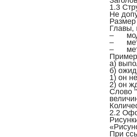
Заголов
1.3 Стр
Не допу
Размер
Главы, 
–
мо
–
ме
–
ме
Пример
а) вып
б) ожид
1) он н
2) он 
Слово "
величин
Количес
2.2 Оф
Рисунк
«Рисуно
При ссы