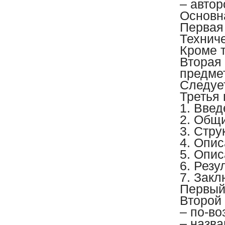
– автор
Основна
Первая
Технич
Кроме 
Вторая
предме
Следуе
Третья
1. Введ
2. Общ
3. Стру
4. Опис
5. Опис
6. Резу
7. Закл
Первый
Второй
– по-в
– назва