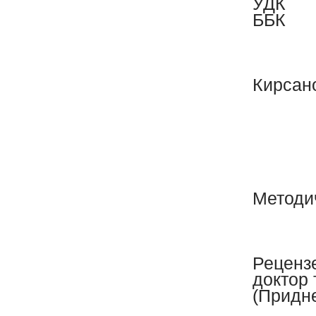
УДК
ББК
Кирсан
Методи
Реценз
доктор 
(Придн