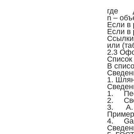
где д
n – об
Если в 
Если в
Ссылки.
или (та
2.3 Оф
Список
В списо
Сведени
1. Шлян
Сведени
1.
Пе
2.
Св
3.
А.
Пример
4.
Gan
Сведен