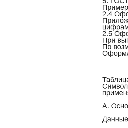
5. ГОСТ
Пример
2.4 Оф
Приложе
цифрам
2.5 Оф
При вып
По воз
Оформл
Таблиц
Симво
примен
А. Осн
Данны