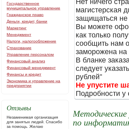
Нет ничего стр
Государственное
муниципальное управление
магистерская д
Гражданское право
защищаться не 
Деньги, кредит, банки
Вы можете офор
Маркетинг
как только пол
Менеджмент
Налоги, налогообложение
сообщить нам о
Страхование
заморожена на
Управление персоналом
В бланке заказ
Финансовый анализ
следует указать
Финансовый менеджмент
Финансы и кредит
рублей"
Экономика и управление на
Не упустите ш
предприятии
Подробности у 
Отзывы
Методические 
Незаменимая организация
по информати
для занятых людей. Спасибо
за помощь. Желаю