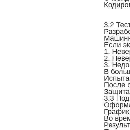
Кодиров
3.2 Те
Разраб
Машинн
Если э
1. Нев
2. Нев
3. Нед
В боль
Испытав
После 
Защита
3.3 Под
Оформл
График
Во вре
Результ