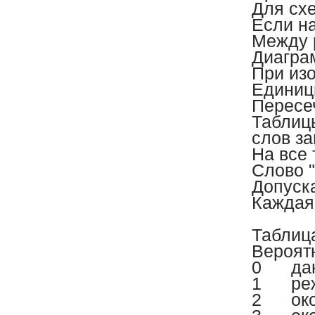
Для сх
Если н
Между р
Диагра
При из
Единиц
Пересе
Таблицы
слов з
На все 
Слово "
Допуск
Каждая
Таблица
Вероят
0
да
1
ре
2
ок