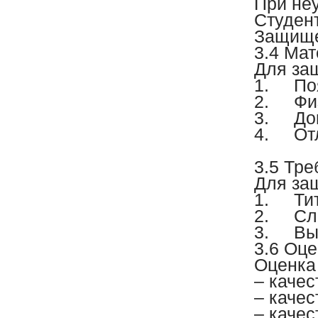
При неу
Студент
Защищен
3.4 Ма
Для за
1.
По
2.
Фи
3.
До
4.
От
3.5 Тре
Для защ
1.
Ти
2.
Сл
3.
Вы
3.6 Оц
Оценка
– качес
– качес
– качес