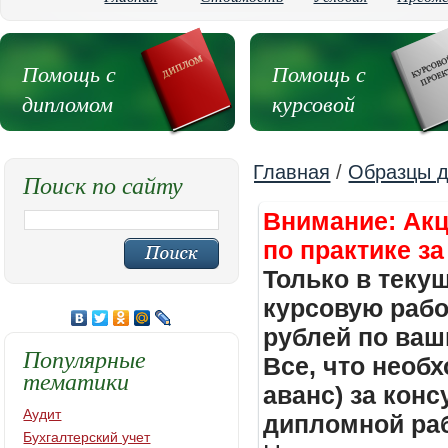
Помощь с
Помощь с
дипломом
курсовой
Главная
/
Образцы д
Поиск по сайту
Внимание: Акц
по практике за
Только в теку
курсовую работ
рублей по ваш
Популярные
Все, что необх
тематики
аванс) за кон
Аудит
дипломной раб
Бухгалтерский учет