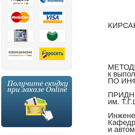
КИРСА
МЕТОД
к выпо
ПО ИН
ПРИДН
им. Т.
Инжене
Кафедр
и авто