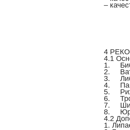
– качес
4 РЕК
4.1 Ос
1.
Би
2.
Ва
3.
Ли
4.
Па
5.
Ри
6.
Тр
7.
Ши
8.
Юр
4.2 До
1. Липа