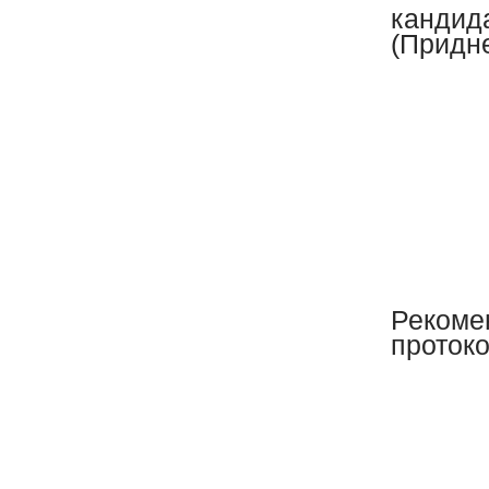
кандида
(Придн
Рекоме
проток