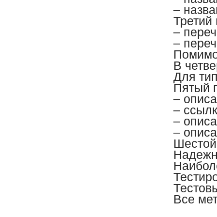
– назва
Третий
– переч
– пере
Помимо
В четв
Для ти
Пятый 
– опис
– ссыл
– опис
– опис
Шестой
Надежно
Наибол
Тестир
Тестовы
Все мет