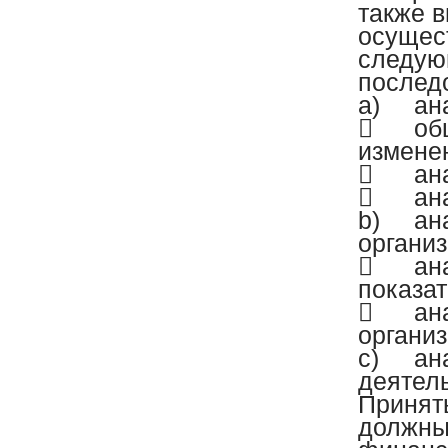
также в
осущес
следую
послед
a)
ан

об
изменен

ан

ан
b)
ан
организ

ан
показа

ан
организ
c)
ан
деятел
Принят
должны