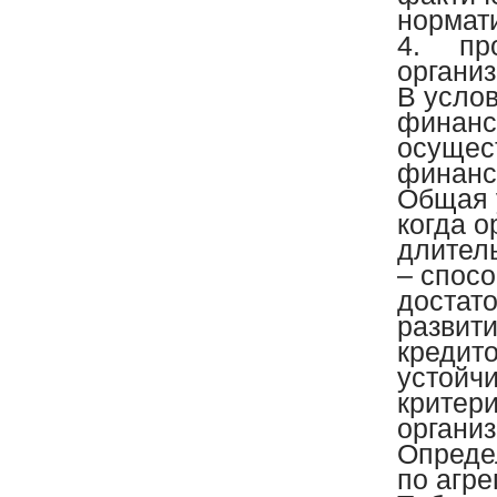
нормат
4.
пр
организ
В услов
финанси
осущес
финанс
Общая у
когда о
длитель
– спос
достат
развити
кредит
устойч
критер
организ
Опреде
по агре