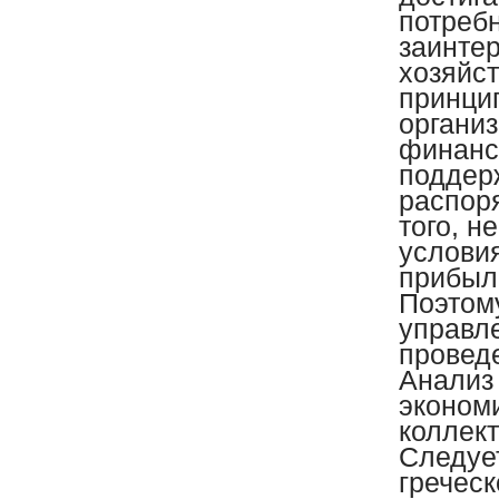
потреб
заинте
хозяйст
принцип
органи
финанс
поддерж
распор
того, н
условия
прибыл
Поэтому
управл
провед
Анализ
эконом
коллект
Следует
греческ