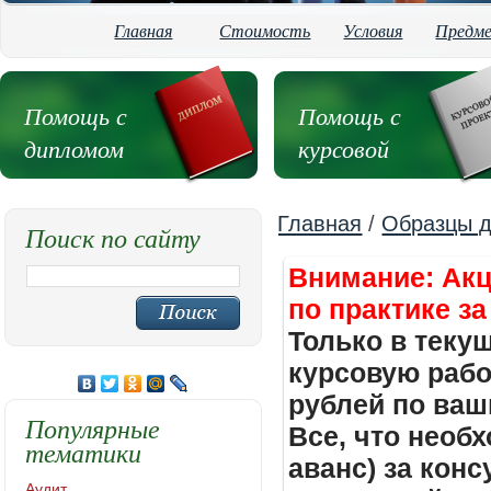
Главная
Стоимость
Условия
Предм
Помощь с
Помощь с
дипломом
курсовой
Главная
/
Образцы д
Поиск по сайту
Внимание: Акц
по практике за
Только в теку
курсовую работ
рублей по ваш
Популярные
Все, что необх
тематики
аванс) за кон
Аудит