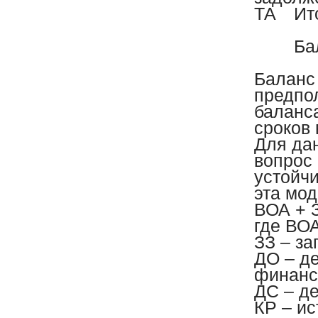
ТА
Ит
Ба
Баланс
предпол
баланс
сроков 
Для да
вопрос 
устойч
эта мо
ВОА + З
где ВО
ЗЗ – за
ДО – д
финанс
ДС – де
КР – ис