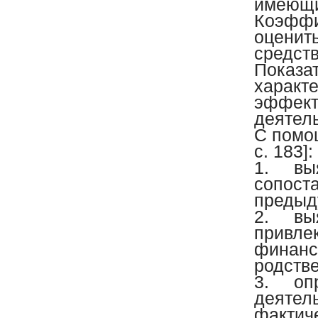
имеющи
Коэффи
оценит
средств
Показа
характ
эффект
деятел
С помо
с. 183]:
1.
вы
сопоста
предыд
2.
вы
привле
финанс
родстве
3.
оп
деятел
фактич