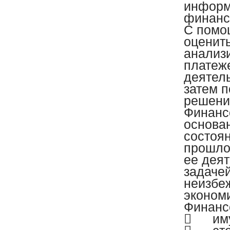
информ
финанс
С помо
оценит
анализи
платеж
деятель
затем п
решени
Финанс
основа
состоян
прошло
ее деят
задаче
неизбе
эконом
Финанс

им