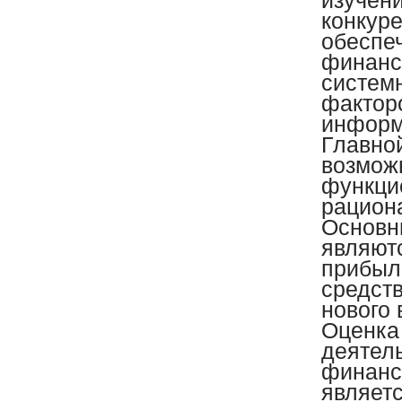
изучени
конкур
обеспе
финанс
систем
фактор
информ
Главно
возмож
функци
рацион
Основн
являютс
прибыл
средст
нового 
Оценка
деятел
финанс
являет