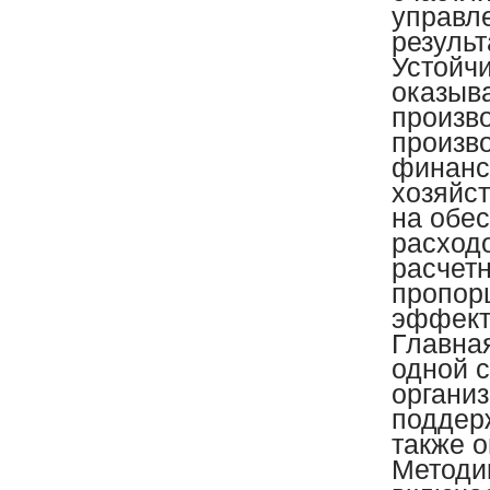
управл
результ
Устойч
оказыв
произв
произв
финансо
хозяйс
на обе
расход
расчет
пропор
эффект
Главна
одной с
организ
поддер
также о
Методи