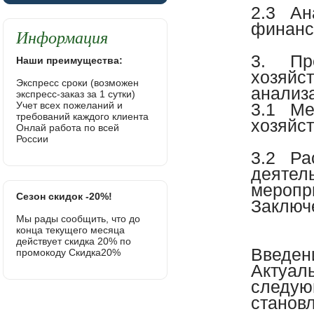
2.3
Ан
финанс
Информация
3.
Пр
Наши преимущества:
хозяйс
Экспресс сроки (возможен
анализ
экспресс-заказ за 1 сутки)
Учет всех пожеланий и
3.1
Ме
требований каждого клиента
хозяйс
Онлай работа по всей
России
3.2
Ра
деятел
меропр
Сезон скидок -20%!
Заключ
Мы рады сообщить, что до
конца текущего месяца
действует скидка 20% по
Введен
промокоду Скидка20%
Актуал
следую
станов