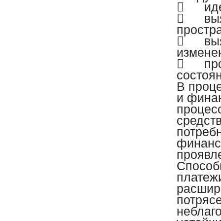

ид

вы
простр

вы
измене

пр
состоя
В проц
и фина
процес
средст
потреб
финанс
проявл
Способ
платеж
расшир
потряс
неблаго