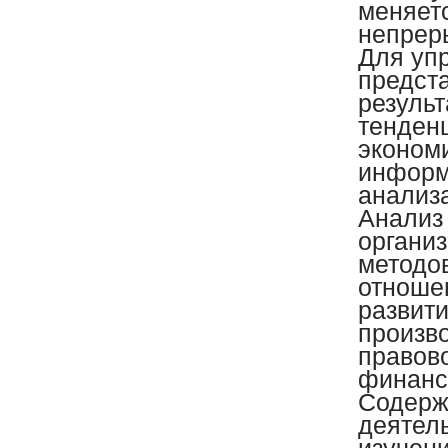
меняетс
непрер
Для уп
предст
результ
тенден
эконом
информ
анализ
Анализ
органи
методо
отноше
развити
произв
правово
финансов
Содерж
деятел