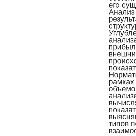
его су
Анализ
результ
структ
Углубл
анализ
прибыли
внешни
происх
показат
Нормат
рамках
объемо
анализ
вычисл
показа
выясня
типов 
взаимо