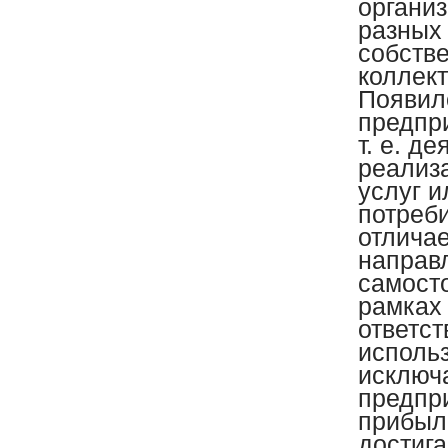
органи
разных
собстве
коллект
Появилс
предпр
т. е. д
реализ
услуг 
потреб
отличае
направ
самост
рамках 
ответс
использ
исключа
предпр
прибыл
достиг