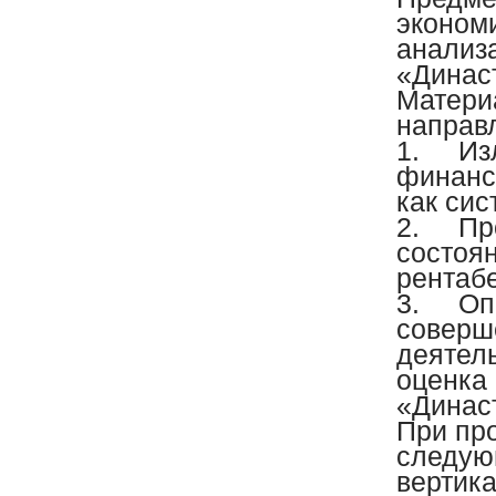
эконом
анализ
«Динас
Матери
направ
1.
Из
финанс
как си
2.
Пр
состоян
рентаб
3.
Оп
соверш
деятел
оценка
«Династ
При пр
следую
вертик