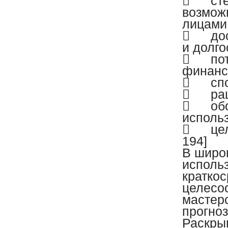

ст
возмож
лицами

до
и долг

по
финанс

сп

ра

об
исполь

це
194]
В широ
исполь
кратко
целесоо
мастерс
прогно
Раскры