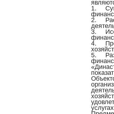
являют
1.
Су
финанс
2.
Ра
деятел
3.
Ис
финанс
4.
Пр
хозяйс
5.
Ра
финанс
«Динас
показат
Объект
органи
деятель
хозяйс
удовле
услугах
Предме