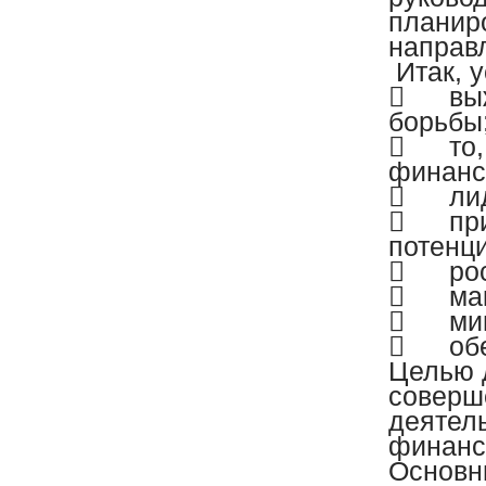
планир
направ
Итак, 

вы
борьбы

то
финанс

ли

пр
потенц

ро

ма

ми

об
Целью 
соверш
деятел
финанс
Основн