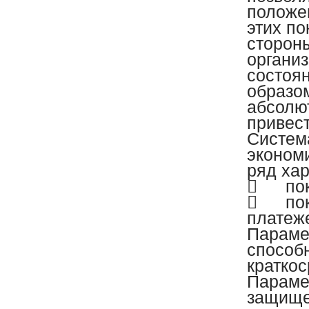
положе
этих п
сторон
органи
состоя
образом
абсолю
привес
Систем
эконом
ряд хар

по

по
платеж
Параме
способн
краткос
Параме
защище