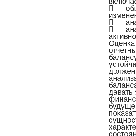
включа

об
изменен

ан

ан
активно
Оценка
отчетн
балансу
устойчи
должен
анализ
баланс
давать
финанс
будуще
показа
сущнос
характ
состоя