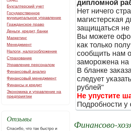
дипломной раб
Бухгалтерский учет
Нет ничего стр
Государственное
муниципальное управление
магистерская д
Гражданское право
защищаться не 
Деньги, кредит, банки
Вы можете офор
Маркетинг
как только пол
Менеджмент
Налоги, налогообложение
сообщить нам о
Страхование
заморожена на
Управление персоналом
В бланке заказ
Финансовый анализ
следует указать
Финансовый менеджмент
Финансы и кредит
рублей"
Экономика и управление на
Не упустите ш
предприятии
Подробности у 
Отзывы
Финансово-хоз
Спасибо, что так быстро и