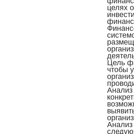
финанс
целях 
инвест
финанс
Финанс
систем
размещ
органи
деятель
Цель фи
чтобы 
организ
провод
Анализ
конкрет
возмож
выявит
организ
Анализ
следующ