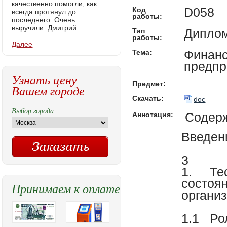
качественно помогли, как
D058
Код
всегда протянул до
работы:
последнего. Очень
выручили. Дмитрий.
Диплом
Тип
работы:
Далее
Финанс
Тема:
предпр
Узнать цену
Предмет:
Вашем городе
Скачать:
doc
Выбор города
Содер
Аннотация:
Введен
3
1.
Те
состоя
Принимаем к оплате
органи
1.1
Ро