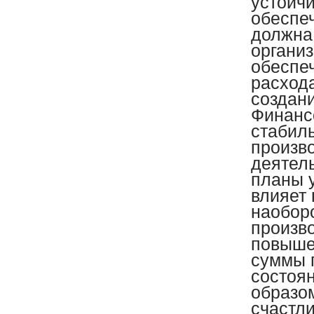
устойч
обеспе
должна 
организ
обеспе
расход
создани
Финансо
стабиль
произв
деятел
планы 
влияет
наоборо
произв
повыше
суммы 
состоя
образо
счастли