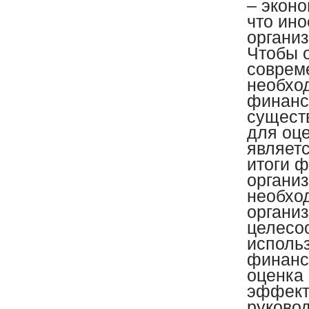
– эконо
что ино
организ
Чтобы 
соврем
необход
финансо
сущест
для оц
являет
итоги 
организ
необхо
органи
целесо
исполь
финанс
оценка
эффект
руково