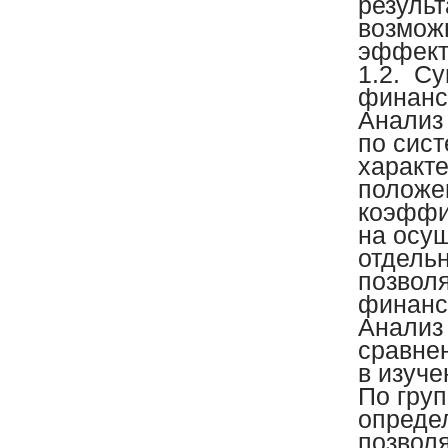
результ
возмож
эффект
1.2.
Су
финанс
Анализ
по сис
характ
положе
коэффи
на осу
отдель
позвол
финансо
Анализ
сравнен
в изуче
По гру
опреде
позвол