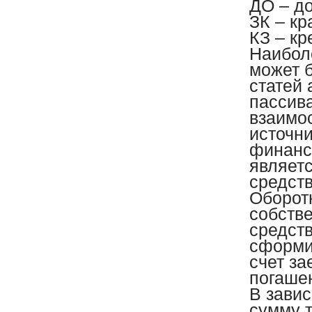
ДО – д
ЗК – кр
КЗ – кр
Наибол
может 
статей 
пассива
взаимос
источн
финанс
являет
средства
Оборотн
собстве
средст
сформир
счет за
погаше
В зави
сумму т