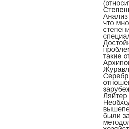
(относи
Степен
Анализ 
что мно
степен
специа
Достой
пробле
такие о
Архипов
Журавле
Серебря
отноше
зарубеж
Ляйтер
Необход
вышепе
были з
методо
хозяйст