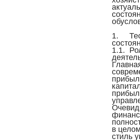
актуал
состоя
обусло
1.
Те
состоя
1.1.
Ро
деятел
Главна
соврем
прибыл
капита
прибыл
управл
Очевид
финанс
полност
в целом
стиль 