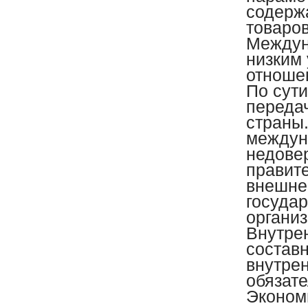
содерж
товаров
Междун
низким
отноше
По сути
передач
страны
междун
недове
правит
внешнег
госуда
органи
Внутре
составн
внутре
обязат
Эконом