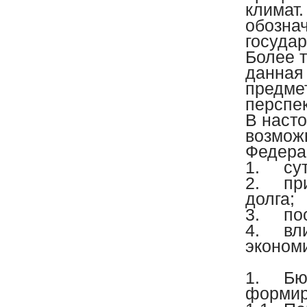
климат.
обозна
госуда
Более т
данная
предме
перспек
В наст
возмож
Федера
1.
су
2.
пр
долга;
3.
по
4.
вл
эконом
1.
Бю
формир