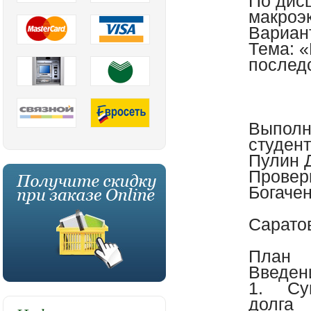
По дис
макроэ
Вариан
Тема: «
послед
Выполн
студен
Пулин 
Провер
Богачен
Саратов
План
Введен
1.
Су
долга