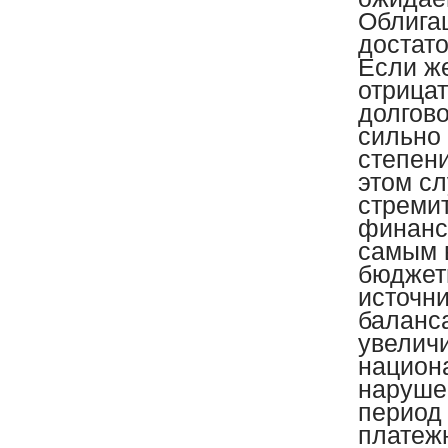
Облигац
достат
Если же
отрицат
долгов
сильно
степени
этом сл
стреми
финанс
самым 
бюджет
источн
баланс
увелич
национ
наруше
период
платежн