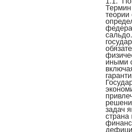
1.1.
По
Термин
теории
опреде
федера
сальдо.
госуда
обязат
физиче
иными 
включа
гарант
Госуда
эконом
привле
решени
задач я
страна
финанс
дефици