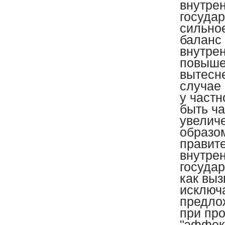
внутре
госуда
сильно
баланс
внутрен
повыше
вытесн
случае
у частн
быть ч
увелич
образом
правите
внутре
госуда
как выз
исключа
предло
при про
"эффек