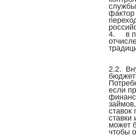
службы,
фактор
переход
россий
4.
в 
отчисле
традиц
2.2.
Вн
бюджет
Потребн
если пр
финанс
займов
ставок
ставки
может б
чтобы о