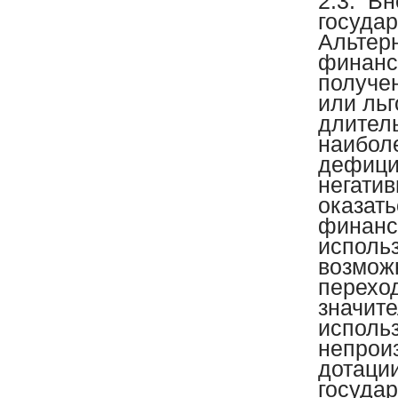
2.3.
Вн
государ
Альтер
финанс
получе
или льг
длител
наиболе
дефици
негатив
оказать
финанс
использ
возмож
перехо
значит
исполь
непрои
дотаци
государ