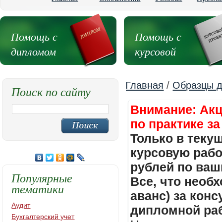
Помощь с
Помощь с
дипломом
курсовой
Главная
/
Образцы д
Поиск по сайту
Внимание: Акц
по практике за
Только в теку
курсовую работ
рублей по ваш
Популярные
Все, что необх
тематики
аванс) за кон
Аудит
дипломной раб
Бухгалтерский учет