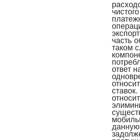
расходо
чистог
платеж
операц
экспорт
часть 
таком с
компон
потребл
ответ н
одновре
относи
ставок
относи
элимин
сущест
мобильн
данную
задолж