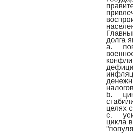
правит
привле
воспро
населе
Главны
долга я
a.
по
военно
конфли
дефици
инфляц
денежн
налогов
b.
ци
стабил
целях 
c.
ус
цикла в
"попул