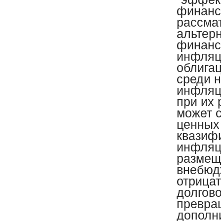
финанс
рассма
альтерн
финанс
инфляц
облига
среди н
инфляц
при их
может с
ценных
квазиф
инфляц
размещ
внебюд
отрица
долгов
превращ
дополни