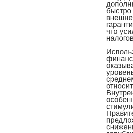
дополн
быстро
внешне
гарант
что ус
налого
Исполь
финанс
оказыв
уровен
средне
относи
Внутре
особенн
стимул
Правит
предло
снижен