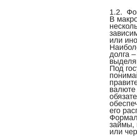
1.2.
Фо
В макр
несколь
зависим
или ино
Наибол
долга –
выделя
Под го
понима
правит
валюте
обязат
обеспе
его ра
Формал
займы,
или че