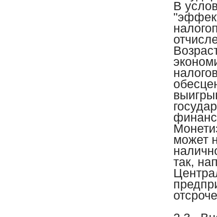
В усло
"эффект
налого
отчисл
Возрас
эконом
налогов
обесцен
выигры
госуда
финанс
Монети
может 
налично
так, на
Центра
предпр
отсроч