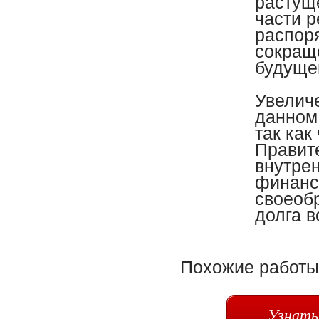
растущ
части р
распоря
сокращ
будуще
Увелич
данном
так как
Правит
внутре
финанс
своеоб
долга в
Похожие работы
Узнать