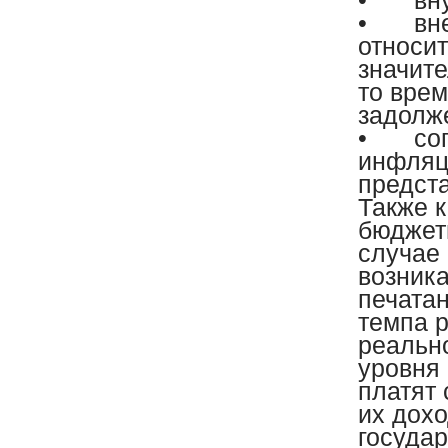
•
вн
•
вн
относит
значит
то вре
задолж
•
со
инфляц
предст
Также 
бюджет
случае
возника
печата
темпа 
реальн
уровня 
платят
их дох
государ