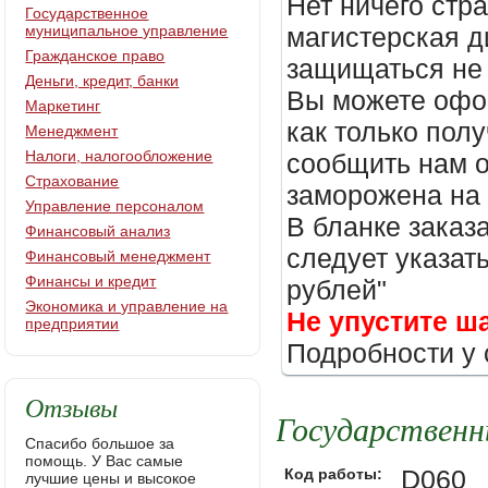
Нет ничего стр
Государственное
муниципальное управление
магистерская д
Гражданское право
защищаться не 
Деньги, кредит, банки
Вы можете офор
Маркетинг
как только пол
Менеджмент
Налоги, налогообложение
сообщить нам о
Страхование
заморожена на
Управление персоналом
В бланке заказ
Финансовый анализ
следует указать
Финансовый менеджмент
Финансы и кредит
рублей"
Экономика и управление на
Не упустите ш
предприятии
Подробности у 
Отзывы
Государственн
Спасибо большое за
помощь. У Вас самые
D060
Код работы:
лучшие цены и высокое