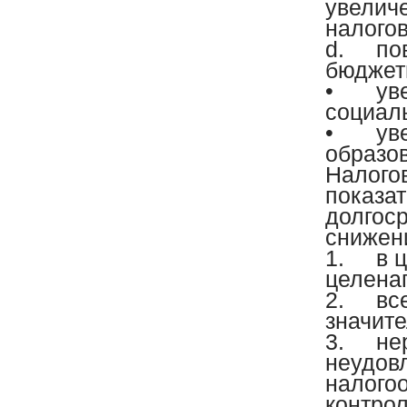
увелич
налого
d.
по
бюджет
•
ув
социал
•
ув
образов
Налого
показат
долгос
снижени
1.
в 
целена
2.
вс
значите
3.
не
неудов
налого
контро