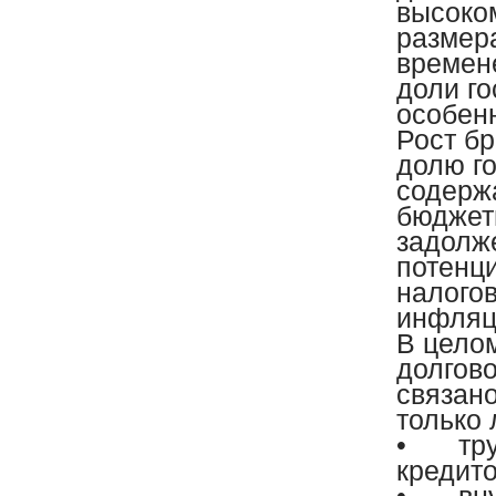
высоко
размер
времен
доли го
особенн
Рост бр
долю г
содерж
бюджет
задолж
потенц
налого
инфляц
В цело
долгов
связан
только 
•
тр
кредито