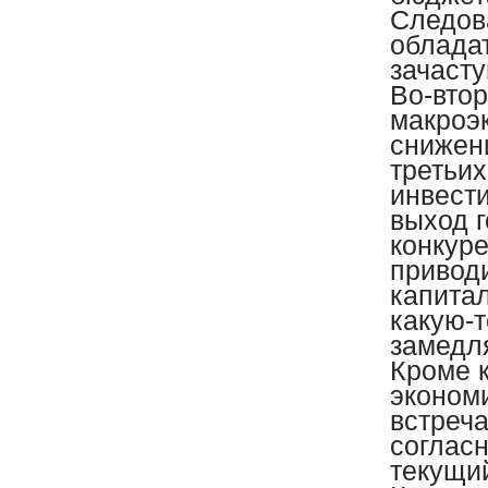
Следов
облада
зачаст
Во-втор
макроэ
снижени
третьи
инвест
выход 
конкур
привод
капитал
какую-т
замедл
Кроме 
эконом
встреча
соглас
текущи