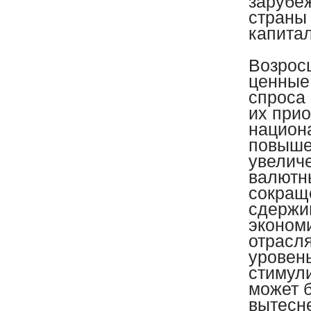
зарубе
страны 
капитал
Возрос
ценные
спроса
их прио
национ
повыше
увелич
валютн
сокращ
сдержи
эконом
отрасля
уровен
стимул
может 
вытесн