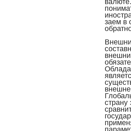
валюте
понимат
иностр
заем в 
обратно
Внешний
составн
внешни
обязат
Облада
являет
сущест
внешне
Глобал
страну 
сравни
государ
примен
параме