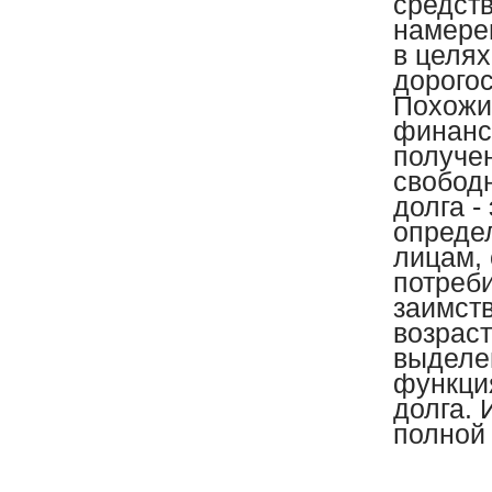
средств
намере
в целя
дорого
Похожи
финанс
получе
свободн
долга -
опреде
лицам,
потреби
заимст
возрас
выделе
функци
долга. 
полной