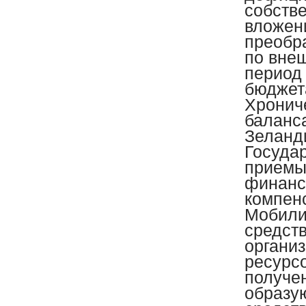
собств
вложен
преобр
по вне
период 
бюджета
Хронич
баланс
Зеланди
Госуда
приемы
финанс
компен
Мобили
средств
органи
ресурс
получе
образу