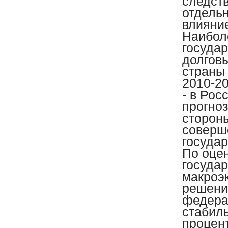
следст
отдель
влияние
Наибол
госуда
долгов
страны 
2010-20
- в Рос
прогно
сторон
соверш
госуда
По оце
государ
макроэ
решени
федера
стабил
процен