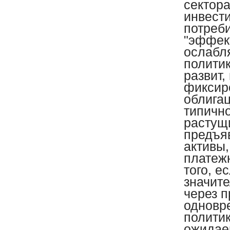
сектора
инвести
потреб
"эффек
ослабл
полити
развит,
фиксир
облига
типично
растущ
предъя
активы
платежн
того, 
значит
через п
одновр
политик
ожидае