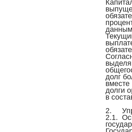
Капитал
выпуще
обязат
процен
данным
Текущий
выплат
обязат
Соглас
выделя
общего
долг бо
вместе
долги 
в соста
2.
Уп
2.1.
Ос
госуда
Государ