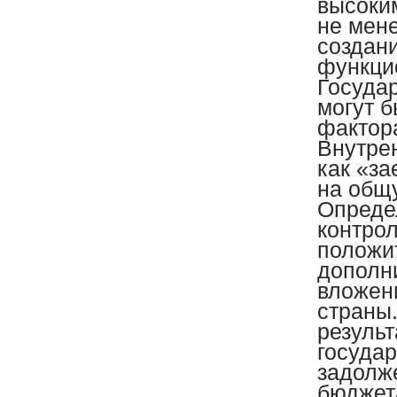
высоки
не мене
создани
функци
Госуда
могут 
фактор
Внутре
как «за
на общу
Опреде
контро
положи
дополн
вложен
страны.
результ
государ
задолже
бюджета