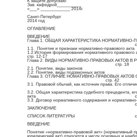
К защите допускаю:
Зав. кафедрой__________
«___» ____________ 2014г.
Санкт-Петербург
2014 год
ОГЛАВЛЕНИЕ
ВВЕДЕНИЕ
Глава 1. ОБЩАЯ ХАРАКТЕРИСТИКА НОРМАТИВНО-
с
1.1.
Понятие и признаки нормативно-правового акта
1.2.История формирования нормативного правового а
стр. 12-17
Глава 2. ВИДЫ НОРМАТИВНО-ПРАВОВЫХ АКТОВ В
стр. 18
2.1. Понятие, виды законов
2.2. Понятие, виды подзаконных актов
Глава 3. ОТЛИЧИЕ НОМАТИВНО-ПРАВОВЫХ АКТОВ 
стр. 42
3.1. Правовой обычай, как источник права. Его отлич
3.2. Общая характеристика судебного прецедента, ег
акта
с
3.3. Договор нормативного содержания и нормативно-
с
ЗАКЛЮЧЕНИЕ
СПИСОК ЛИТЕРАТУРЫ
с
ВВЕДЕНИЕ
Понятие «нормативно-правовой акт» (нормативный п
юридический акт) относится к числу основных и наи