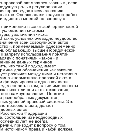
о-правовой акт являлся главным, если
 ведущую роль в регулировании
ес правоведов к исследованию
х актов. Однако анализ научных работ
ии единства мнений по вопросу о
 применение в советской юридической
м усложнения системы
ктуры, увеличения числа
 В таких условиях очевидно неудобство
начения всей совокупности актов
льство», применяемыми одновременно
ктов, обладающих высшей юридической
 к запрету использования понятий
аряду с понятиями «закон» и
менение данных терминов
ть, что такой подход имеет
рмина для обозначения как законов,
рует различия между ними и негативно
рмина «нормативно-правовой акт» в
ти формулировок и однозначности
ределенность в том, какие именно акты
включают ли они акты толкования;
тного самоуправления. Понятие
о разнообразных документов,
зных уровней правовой системы. Это
но-правового акта, делает
добных актов.
 Российской Федерации
ва, состоящей из неоднородных
оследних лет, не всегда
чий, приводит к вопросу о том,
м источником права и какой должна