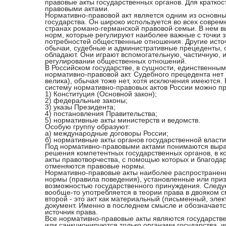
правовые акты государственных органов. Для краткос
правовыми актами.
Нормативно-правовой акт является одним из основны
государства. Он широко используется во всех соврем
странах романо-германской правовой семьи. В нем 
норм, которые регулируют наиболее важные с точки з
потребностей общественные отношения. Другие источ
обычаи, судебные и административные прецеденты, 
обладают. Они играют вспомогательную, частичную, 
регулировании общественных отношений.
В Российском государстве, в сущности, единственны
нормативно-правовой акт. Судебного прецедента нет 
велика), обычая тоже нет, хотя исключения имеются
систему нормативно-правовых актов России можно п
1) Конституция (Основной закон);
2) федеральные законы;
3) указы Президента;
4) постановления Правительства;
5) нормативные акты министерств и ведомств.
Особую группу образуют:
а) международные договоры России;
б) нормативные акты органов государственной власт
Под нормативно-правовыми актами понимаются выр
решения компетентных государственных органов, в к
акты правотворчества, с помощью которых и благода
отменяются правовые нормы.
Нормативно-правовые акты наиболее распространенн
нормы (правила поведения), установленные или при
возможностью государственного принуждения. Следуе
вообще-то употребляется в теории права в двояком см
второй - это акт как материальный (письменный, эле
документ. Именно в последнем смысле и обозначаетс
источник права.
Все нормативно-правовые акты являются государств
или санкционируются только органами государства, и