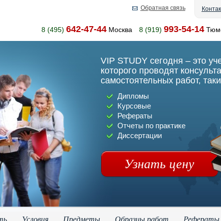
Обратная связь
Конта
642-47-44
993-54-14
8 (495)
Москва
8 (919)
Тюм
VIP STUDY сегодня – это уч
которого проводят консульт
самостоятельных работ, таки
Дипломы
Курсовые
Рефераты
Отчеты по практике
Диссертации
Узнать цену
ть
Условия
Предметы
Образцы работ
Рефераты