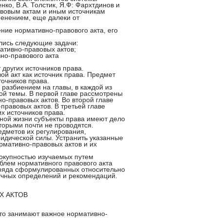
нко, В.А. Толстик, Я.Ф: Фархтдинов и
авовым актам и иным источникам
менением, еще далеки от
ние нормативно-правового акта, его
лись следующие задачи:
ативно-правовых актов;
но-правового акта
 других источников права.
й акт как источник права. Предмет
точников права.
 разбиением на главы, в каждой из
ой темы. В первой главе рассмотрены
о-правовых актов. Во второй главе
правовых актов. В третьей главе
их источников права.
нной жизни субъекты права имеют дело
торыми почти не проводятся.
едметов их регулирования,
идической силы. Устранить указанные
рмативно-правовых актов и их
вокупностью изучаемых путем
облем нормативного правового акта
м ряда сформулированных относительно
учных определений и рекомендаций.
Х АКТОВ
то занимают важное нормативно-