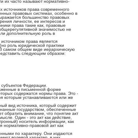
ти их часто называют нормативно-
х источников права современного
енных правовых системах, особенно в
выражается большинство правовых
рения личности, ее интересов и
ники права такие как, правовые
общерегулятивной значимостью не
или дополнительную роль в
м источником права является
(но роль юридической практики
. В самом общем виде иерархическую
редставить следующим образом:
и субъектов Федерации.
аженные в письменной форме
оторых содержатся нормы права. Это -
ря которым устанавливаются или же
ый вид источника, который содержит
знанные государством, обеспеченные
т обратить внимание, что понятие акт
ысле. Один - это акт как действие,
ктронный) носитель информации, как
я нормативно-правовой акт как
енными по характеру. Они издаются
меют волевой характер, в них