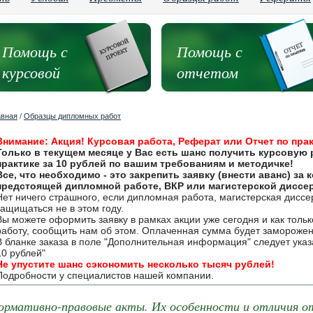
Помощь с
Помощь с
курсовой
отчетом
авная
/
Образцы дипломных работ
Внимание: Акция! Курсовая работа, Реферат или Отчет по прак
Только в текущем месяце у Вас есть шанс получить курсовую 
практике за 10 рублей по вашим требованиям и методичке!
Все, что необходимо - это закрепить заявку (внести аванс) за
предстоящей дипломной работе, ВКР или магистерской диссе
Нет ничего страшного, если дипломная работа, магистерская дисс
защищаться не в этом году.
Вы можете оформить заявку в рамках акции уже сегодня и как толь
работу, сообщить нам об этом. Оплаченная сумма будет замороже
В бланке заказа в поле "Дополнительная информация" следует указа
10 рублей"
Не упустите шанс сэкономить несколько тысяч рублей!
Подробности у специалистов нашей компании.
ормативно-правовые акты. Их особенности и отличия от