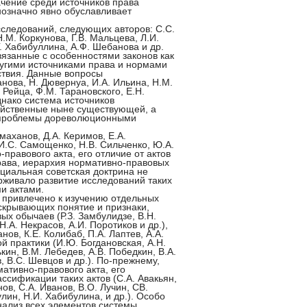
чение среди источников права
означно явно обуславливает
следований, следующих авторов: С.С.
Н.М. Коркунова, Г.В. Мальцева, Л.И.
Г. Хабибуллина, А.Ф. Шебанова и др.
занные с особенностями законов как
ругими источниками права и нормами
йствия. Данные вопросы
нова, Н. Дювернуа, И.А. Ильина, Н.М.
 Рейца, Ф.М. Тарановского, Е.Н.
днако система источников
ойственные ныне существующей, а
и проблемы дореволюционными
маханов, Д.А. Керимов, Е.А.
 И.С. Самощенко, Н.В. Сильченко, Ю.А.
правового акта, его отличие от актов
рава, иерархия нормативно-правовых
ициальная советская доктрина не
рживало развитие исследований таких
ми актами.
 привлечено к изучению отдельных
аскрывающих понятие и признаки,
х обычаев (Р.З. Замбулидзе, В.Н.
Н.А. Некрасов, А.И. Поротиков и др.),
ов, К.Е. Колибаб, П.А. Лаптев, А.А.
й практики (И.Ю. Богдановская, А.Н.
кин, В.М. Лебедев, А.В. Победкин, В.А.
, B.C. Шевцов и др.). По-прежнему,
ативно-правового акта, его
ссификации таких актов (С.А. Авакьян,
нов, С.А. Иванов, В.О. Лучин, СВ.
лин, Н.И. Хабибулина, и др.). Особо
нализ всех элементов системы