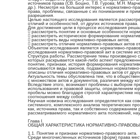
источников права (СВ. Бошно, Т.В. Гурова; М.Н. Марче
др.). Несмотря на большой интерес к нормативно-пр
права, проблемы, связанные с их пониманием и при
разрешения.
Целью настоящего исследования является рассмотре
отличий и особенностей, от других источников права.
Для достижения цели в процессе исследования реша
 рассмотреть понятие и основные особенности норм
 рассмотреть историческое формирование норматив
 рассмотреть виды нормативно-правовых актов;
 рассмотреть отличие нормативно-правовых актов от
Объектом исследования является нормативно-правово
исследования нормативно-правовой акт в системе ис
Структура работы. Рассмотрение темы произведено с
которых раскрывается какой-либо аспект предложенн
понятие, признаки, история формирования нормативн
описываются виды законов, подзаконных нормативно-
описаны отличия нормативно-правовых актов от друг
Актуальность темы обусловлена тем, что в обществе
с множеством актов и документов, различия между ко
Вследствие этого, возникают проблемы с выбором пр
использования и правовой защиты, определением юр
пробелы можно благодаря строгой характеристике но
соотношения между собой.
Научная новизна исследования определяется как со
системного, комплексного анализа теоретических пр
как, источника права, так и собственно содержание
рассматриваемого нормативного акта положений, на
Глава I.
ОБЩАЯ ХАРАКТЕРИСТИКА НОРМАТИВНО-ПРАВОВЫ
1.1. Понятие и признаки нормативно-правового акта.
Среди многочисленных источников (форм) права мес