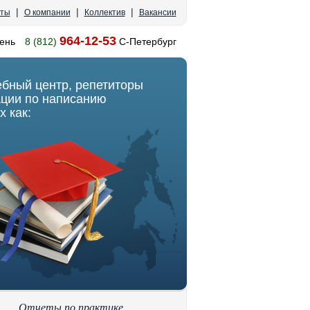
|
|
|
кты
О компании
Коллектив
Вакансии
964-12-53
ень
8 (812)
С-Петербург
ебный центр, репетиторы
ации по написанию
х как:
Отчеты по практике