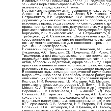
В системе права Российской Федерации, ведущее зна
занимают нормативно-правовые акты. Сказанное одн
актуальность предложенной темы.
Нормативно-правовому акту посвящено множество ис
Алексеева, Р.Ф. Васильева, С.Л. Зивса, В.Н. Козлова, 
Петражицкого, В.И. Сергеевича, Ю.А. Тихомирова, А.
Дореволюционные юристы исследовали проблемы, свя
источников права, виды законов, их соотношение с д
права, порядок их принятия, вступления с силу и де
рассматриваются в работах М.Ф. Владимирского-Буда
Коркунова, И.В. Михайловского, Л.И. Петражицкого, А.
Трубецкого, Д.Я. Самоквасова, Шершеневича и др. О
современного им права еще не приобрела черты, св
потому многие актуальные для настоящего времен
учеными не исследовались.
В советский период учеными (С.С. Алексеев, М.Т. Бай
Лукьянова, А.С. Пиголкин, СВ. Поленина, И.Н. Рожко,
Тихомиров, и др.) исследовалось понятие нормативно-
индивидуального характера, соотношение закона и п
актов, вопросы их подготовки, оформления и т.д. Оф
признавала ценности иных источников права, что сде
источников и их соотношения с нормативно-правовы
В последние годы внимание юридической науки было
видов источников права. Появилось немало работ, р
описывающих роль в правовом регулировании правовы
Козлова, Н.И. Кочетыгова, Г.В. Мальцев, А.В. Мыскин, 
нормативно-правовых договоров (А.В. Демин, В.В. Иван
Мясин, Ю.А. Тихомиров, О.А. Ширабон и др.), судебно
Верещагин, Г.В. Евстегнеева, Б.Л. Зимненко, В.Д. Зорь
Сивицкий, В.В. Тарасова, Е.Ю. Терюкова, А.В. Требков
сохраняется, интерес исследователей к понятию норм
отдельным видам (законам, подзаконным актам) и кла
Ю.Г. Арзамасов, О.В. Богатова, Н.Е. Егорова, Р.Н. Ива
Поленина, Ю.А. Тихомиров, Е.А. Юртаева, А.Г. Хабибу
следует выделить работы ученых, в которых дается а