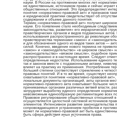
науки. В России на протяжении многих лет нормативн
не единственным, источником права и сейчас играет
общественных отношений. Это предопределяет интер
понятия «нормативно-правовой акт» и признаков таки
и юридической практики свидетельствует об отсутств
содержании и объеме данного понятия.
Термин «нормативно-правовой акт» получил широкое
науке. Его появление стало необходимым следствие
законодательства, развития» его иерархической стру
правотворческих органов и видов подзаконных актов.
использования распространенного до революции обоз
правотворчества терминами «закон» и «законодате
и для обозначения одного из видов таких актов — а
силой. Конечно, введение нового термина не привело
«закон» и «законодательство» «в широком смысле» н
«законодательство» «вязком смысле», подобное при
распространено и в настоящее время. Следует отмети
определенные недостатки. Использование единого те
так и законов вместе с подзаконными актами, нивели
влияет на практику их применения. Употребление те
большей степени соответствует стремлению к четкос
правовых понятий. И в то же время, существует неоп
охватываются понятием «нормативно-правовой акт», 
локальные документы организаций, акты органов мес
нормативно-правового акта охватывает большое числ
принимаемых органами различных ветвей власти, ра
затрудняет выработку единого определения норматив
невозможным единообразную регламентацию всех по
Правовое регулирование общественных отношений в
осуществляется целостной системой источников пра
элементов. Интенсивное развитие законодательства п
сопровождающееся устранением пробелов и противоре
может ли нормативно-правовой акт быть единственны
быть сфера действия иных источников права.