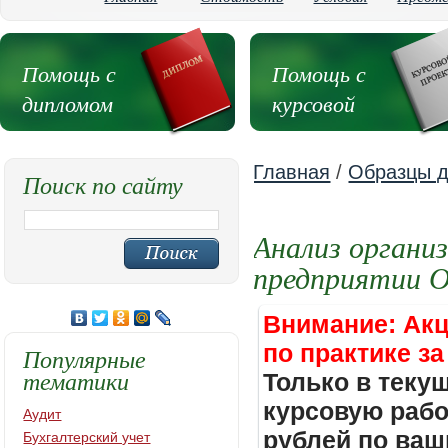
Помощь с
Помощь с
дипломом
курсовой
Главная
/
Образцы д
Поиск по сайту
Анализ органи
предприятии 
Внимание: Акц
по практике за
Популярные
тематики
Только в теку
курсовую работ
Аудит
рублей по ваш
Бухгалтерский учет