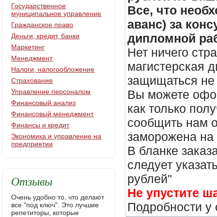
Государственное
Все, что необх
муниципальное управление
аванс) за кон
Гражданское право
дипломной раб
Деньги, кредит, банки
Маркетинг
Нет ничего стр
Менеджмент
магистерская д
Налоги, налогообложение
защищаться не 
Страхование
Управление персоналом
Вы можете офор
Финансовый анализ
как только пол
Финансовый менеджмент
сообщить нам о
Финансы и кредит
заморожена на
Экономика и управление на
предприятии
В бланке заказ
следует указать
рублей"
Отзывы
Не упустите ш
Очень удобно то, что делают
Подробности у 
все "под ключ". Это лучшие
репетиторы, которые