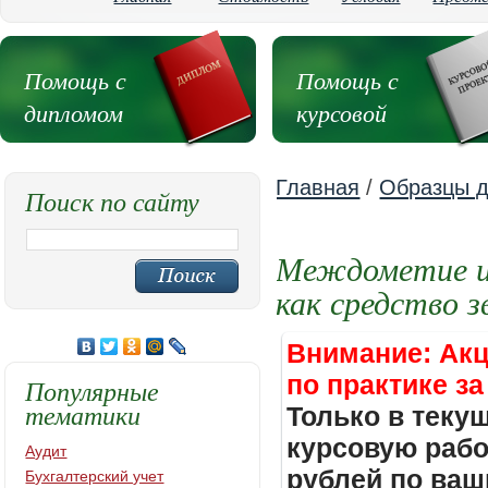
Помощь с
Помощь с
дипломом
курсовой
Главная
/
Образцы д
Поиск по сайту
Междометие и 
как средство з
Внимание: Акц
по практике за
Популярные
тематики
Только в теку
курсовую работ
Аудит
рублей по ваш
Бухгалтерский учет