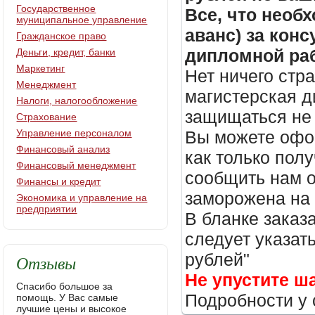
Государственное
Все, что необх
муниципальное управление
аванс) за кон
Гражданское право
дипломной раб
Деньги, кредит, банки
Маркетинг
Нет ничего стр
Менеджмент
магистерская д
Налоги, налогообложение
защищаться не 
Страхование
Управление персоналом
Вы можете офор
Финансовый анализ
как только пол
Финансовый менеджмент
сообщить нам о
Финансы и кредит
заморожена на
Экономика и управление на
предприятии
В бланке заказ
следует указать
рублей"
Отзывы
Не упустите ш
Спасибо большое за
Подробности у 
помощь. У Вас самые
лучшие цены и высокое