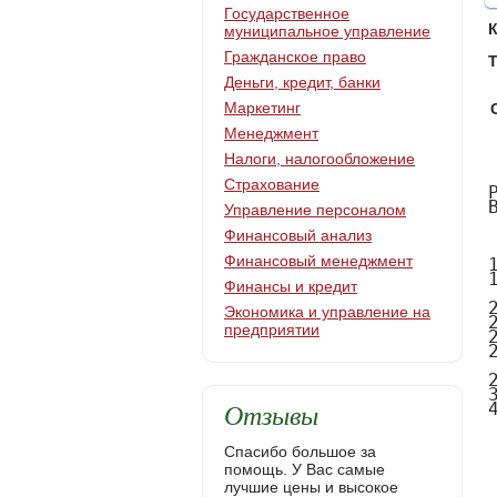
Государственное
муниципальное управление
Гражданское право
Т
Деньги, кредит, банки
Маркетинг
Менеджмент
Налоги, налогообложение
    СОДЕРЖАНИЕ
Реферат	4
Введение	
 Трубопроводный транспорт	
 Анализ использования полиэтиленовых трубопроводов	
 Анализ использования композитных трубопроводов  
1.3Ресурсо- и энергосбережение за счет внедрения композитных и полиэтиленовых трубопроводов в нефтегазовую промышленность  
1.3.1 Сравнение экономической эффективности стальных и       композиционных трубопроводов                                       
 Эксплуатация композитных и полиэтиленовых трубопроводов на территории РФ                                                                                                                            
2 Критерии выбора трубопроводов                                                                                
2.1 Прочность. Расчет предела прочности       
2.2 Трещинообразование. Проблема трещиностойкости трубы и принципы ее решения
2.3 Герметичность
        2.3.1 Метод определения герметичности труб
2.3.2 Проблема герметичности композиционных труб и её решение
3.Экономическая часть	
4.Безопастность и экологичность	
     Заключение 
     Список литературы


     Реферат
     
     


     Введение
     
     В настоящее время ведущей отраслью в экономике и развитии стран является нефтегазовая промышленность. Основным средством доставки газа, нефти и нефтепродуктов к местам потребления является трубопроводный транспорт. Применение нефтегазопроводов обеспечивает перемещение продуктов с наименьшими потерями и затратами. В связи с широким применением данного вида транспорта, возрастают требования к качеству и надежности применяемых труб.
     Много лет для сооружения трубопроводов наиболее используемым материалом являлась сталь. Однако срок службы стальных труб заканчивается и пришлось столкнуться с трудностями, свойственными трубопроводному транспорту: внутренняя коррозия труб, дороговизна, высокие затраты на сооружение. Потребность в замене стальных труб, в их ремонте, в использовании различных методов защиты от коррозии приводят к материальным убыткам. Постоян
Страхование
Управление персоналом
Финансовый анализ
Финансовый менеджмент
Финансы и кредит
Экономика и управление на
предприятии
Отзывы
Спасибо большое за
помощь. У Вас самые
лучшие цены и высокое