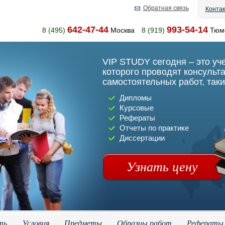
Обратная связь
Конта
642-47-44
993-54-14
8 (495)
Москва
8 (919)
Тюм
VIP STUDY сегодня – это уч
которого проводят консульт
самостоятельных работ, таки
Дипломы
Курсовые
Рефераты
Отчеты по практике
Диссертации
Узнать цену
ть
Условия
Предметы
Образцы работ
Рефераты