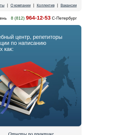
|
|
|
кты
О компании
Коллектив
Вакансии
964-12-53
ень
8 (812)
С-Петербург
ебный центр, репетиторы
ации по написанию
х как:
Отчеты по практике