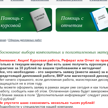
Помощь с
Помощь с
курсовой
отчетом
авная
/
Образцы дипломных работ
боснование выбора композитных и полиэтиленовых мате
Внимание: Акция! Курсовая работа, Реферат или Отчет по прак
Только в текущем месяце у Вас есть шанс получить курсовую 
практике за 10 рублей по вашим требованиям и методичке!
Все, что необходимо - это закрепить заявку (внести аванс) за
предстоящей дипломной работе, ВКР или магистерской диссе
Нет ничего страшного, если дипломная работа, магистерская дисс
защищаться не в этом году.
Вы можете оформить заявку в рамках акции уже сегодня и как толь
работу, сообщить нам об этом. Оплаченная сумма будет замороже
В бланке заказа в поле "Дополнительная информация" следует указа
10 рублей"
Не упустите шанс сэкономить несколько тысяч рублей!
Подробности у специалистов нашей компании.