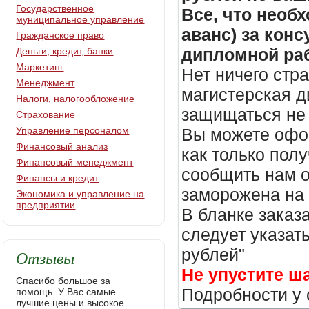
Государственное
Все, что необх
муниципальное управление
аванс) за кон
Гражданское право
дипломной раб
Деньги, кредит, банки
Маркетинг
Нет ничего стр
Менеджмент
магистерская д
Налоги, налогообложение
защищаться не 
Страхование
Управление персоналом
Вы можете офор
Финансовый анализ
как только пол
Финансовый менеджмент
сообщить нам о
Финансы и кредит
заморожена на
Экономика и управление на
предприятии
В бланке заказ
следует указать
рублей"
Отзывы
Не упустите ш
Спасибо большое за
Подробности у 
помощь. У Вас самые
лучшие цены и высокое