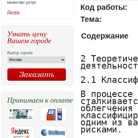
качество услуг.
Код работы:
Далее
Тема:
Узнать цену
Содержание
Вашем городе
Выбор города
2 Теоретические аспекты управления рисками деятельности компании

2.1 Классификация рисков

В процессе своей деятельности компания сталкивается с различными  рисками. Для облегчения управления рисками, их нужно классифицировать. Классификация является одним из важных инструментов управления рисками.

1. По месту возникновения:

1) внутренние риски, связанные с деятельностью предприятия и с аудиторией, которой компания контактирует;

2) внешние риски, непосредственно не связанные с деятельностью предприятия или его контактной аудиторией [2].

На степень внешних рисков влияет большое количество факторов: политические, экономические, демографические, социальные и другие.

На уровень внутренних рисков влияет деловая активность руководства компании, выбор оптимальной маркетинговой стратегии, политики и тактики, а также производственный потенциал, техническое оснащение, уровень специализации, уровень производительности труда, техники безопасности, существующие на предприятии [2].

2. По характеру последствий риски подразделяются на чистые и спекулятивные [2].

Чистые риски почти всегда несут в себе потери для предпринимательской деятельности. Причинами чистых рисков могут быть стихийные бедствия, войны, несчастные случаи, преступные действия, недееспособность предприятия.

Спекулятивные риски могут нести в себе как потери, так и дополнительную прибыль для предпринимателя по отношению к ожидаемому результату. Причинами спекулятивных рисков могут быть изменение конъюнктуры рынка, изменение курсов валют, изменение налогового законодательства.

3. По размеру  возможных потерь риски делятся на:

1) допустимый риск - это риск решения, в результате которого, организация может потерять прибыль. В пределах этой зоны потери имеют место, но они не превышают размер ожидаемой прибыли.

2) критический риск - это риск, при котором компания может лишиться выручки, то есть зона критического риска связана с потерями, которые заведомо превышают ожидаемую прибыль и, в крайнем случае, могут привести к потере всех средств, вложенных предприятием в проект.

3) катастрофический риск - риск, при котором возникает неплатежеспособность предприятия. Потери могут достигнуть величины, равной имущественному состоянию предприятия. Также к этой группе относят любой риск, связанный с прямой опасностью для жизни людей или возникновением экологических катастроф [2].

4. Классификация рисков по сфере возникновения, в основу которой положены      сферы деятельности, является самой многочисленной группой. В соответствии со сферами предпринимательской деятельности обычно выделяют следующие предпринимательские р
Принимаем к оплате