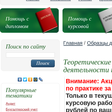
Помощь с
Помощь с
дипломом
курсовой
Главная
/
Образцы д
Поиск по сайту
Теоретические
деятельности 
Внимание: Акц
по практике за
Популярные
тематики
Только в теку
курсовую работ
Аудит
рублей по ваш
Бухгалтерский учет