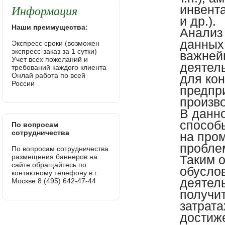
Информация
инвент
и др.).
Наши преимущества:
Анализ
данных 
Экспресс сроки (возможен
экспресс-заказ за 1 сутки)
важней
Учет всех пожеланий и
деятель
требований каждого клиента
Онлай работа по всей
для ко
России
предпр
произв
В данн
способы
По вопросам
сотрудничества
на про
пробле
По вопросам сотрудничества
размещения баннеров на
Таким 
сайте обращайтесь по
обуслов
контактному телефону в г.
деятел
Москве 8 (495) 642-47-44
получи
затрата
достиж