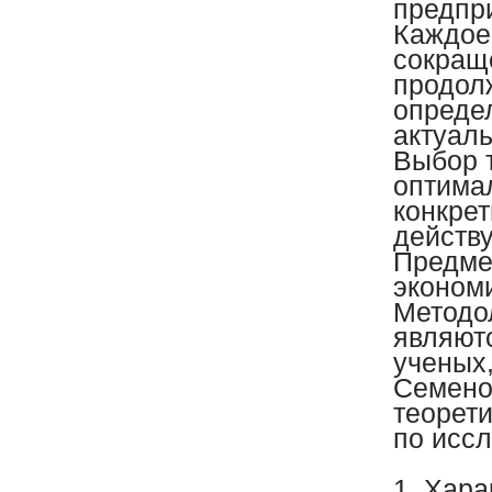
предпр
Каждое
сокращ
продол
опреде
актуал
Выбор 
оптима
конкре
действ
Предме
эконом
Методо
являют
ученых,
Семено
теорет
по исс
1. Хара