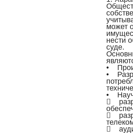
Общест
собств
учитыв
может о
имущес
нести о
суде.
Основн
являют
• Прои
• Разр
потреб
техниче
• Науч
 разр
обеспе
 разр
телеко
 ауди