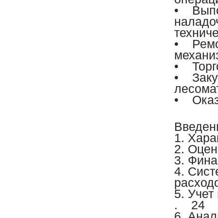
• Выпо
наладоч
технич
• Ремо
механи
• Торг
• Заку
лесома
• Оказ
Введен
1. Хар
2. Оце
3. Фин
4. Сист
расход
5. Уче
. 24
6. Ана