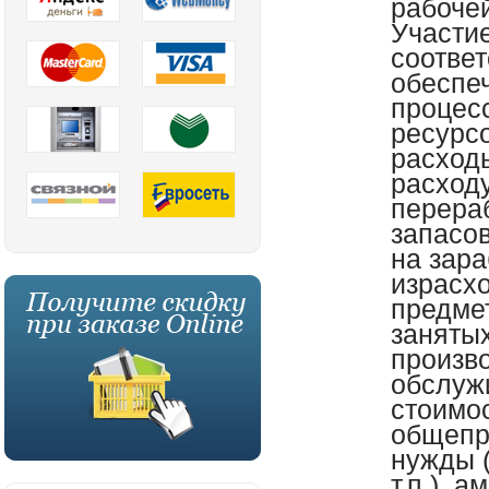
рабочей
Участие
соотве
обеспе
процес
ресурс
расходы
расход
перера
запасов
на зара
израсх
предмет
заняты
произво
обслуж
стоимо
общепр
нужды 
т.п.), 