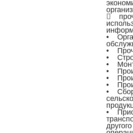
экономи
организ
 проч
исполь
информ
• Орга
обслуж
• Проч
• Стро
• Монт
• Прои
• Прои
• Прои
• Сбор
сельск
продукц
• Прио
транспо
другог
операци