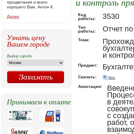
и контроль пр
процветания и всего
хорошего Вам. Антон К.
3530
Код
Далее
работы:
Отчет по
Тип
работы:
Узнать цену
Прохожд
Тема:
Вашем городе
бухгалте
и контро
Выбор города
Бухгалте
Предмет:
Скачать:
doc
Введен
Аннотация:
Процес
Принимаем к оплате
в деяте
совоку
с созд
работ, 
взаимо