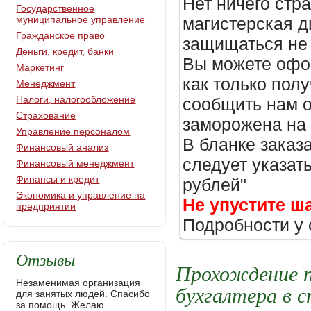
Нет ничего стр
Государственное
муниципальное управление
магистерская д
Гражданское право
защищаться не 
Деньги, кредит, банки
Вы можете офор
Маркетинг
как только пол
Менеджмент
Налоги, налогообложение
сообщить нам о
Страхование
заморожена на
Управление персоналом
В бланке заказ
Финансовый анализ
следует указать
Финансовый менеджмент
Финансы и кредит
рублей"
Экономика и управление на
Не упустите ш
предприятии
Подробности у 
Отзывы
Прохождение 
Незаменимая организация
бухгалтера в 
для занятых людей. Спасибо
за помощь. Желаю