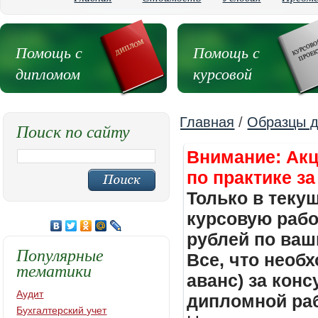
Помощь с
Помощь с
дипломом
курсовой
Главная
/
Образцы д
Поиск по сайту
Внимание: Акц
по практике за
Только в теку
курсовую работ
рублей по ваш
Популярные
Все, что необх
тематики
аванс) за кон
Аудит
дипломной раб
Бухгалтерский учет