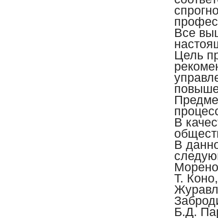
спрогн
профес
Все вы
настоящ
Цель п
рекоме
управл
повыше
Предме
процесс
В каче
обществ
В данн
следующ
Морено,
Т. Коно
Журавле
Заброди
Б.Д. Па