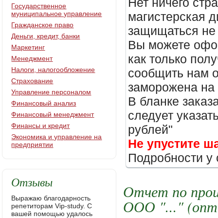
Нет ничего стр
Государственное
муниципальное управление
магистерская д
Гражданское право
защищаться не 
Деньги, кредит, банки
Вы можете офор
Маркетинг
как только пол
Менеджмент
Налоги, налогообложение
сообщить нам о
Страхование
заморожена на
Управление персоналом
В бланке заказ
Финансовый анализ
следует указать
Финансовый менеджмент
Финансы и кредит
рублей"
Экономика и управление на
Не упустите ш
предприятии
Подробности у 
Отзывы
Отчет по прои
Выражаю благодарность
ООО "..." (опт
репетиторам Vip-study. С
вашей помощью удалось