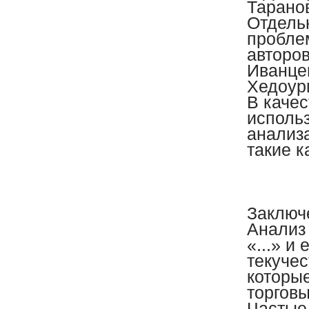
Таранов
Отдель
пробле
авторов
Иванцев
Хедоури
В каче
исполь
анализа
такие к
Заключ
Анализ
«...» и
текуче
которы
торгов
Частые 