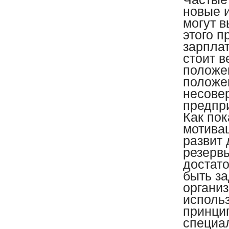
новые 
могут 
этого 
зарпла
стоит в
положен
положе
несове
предпри
Как по
мотива
развит 
резерв
достато
быть з
органи
исполь
принци
специал