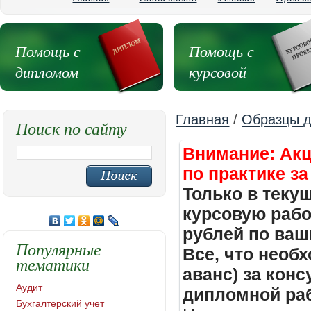
Помощь с
Помощь с
дипломом
курсовой
Главная
/
Образцы д
Поиск по сайту
Внимание: Акц
по практике за
Только в теку
курсовую работ
рублей по ваш
Популярные
Все, что необх
тематики
аванс) за кон
Аудит
дипломной раб
Бухгалтерский учет