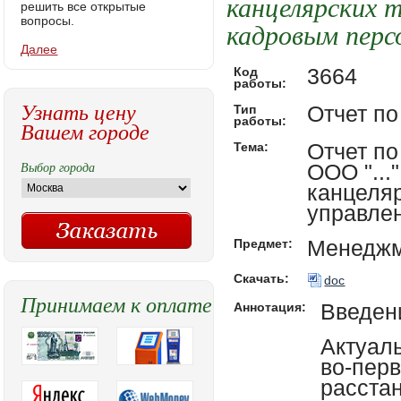
канцелярских 
решить все открытые
вопросы.
кадровым перс
Далее
3664
Код
работы:
Узнать цену
Отчет по
Тип
работы:
Вашем городе
Отчет по
Тема:
Выбор города
ООО "...
канцеля
управле
Менеджм
Предмет:
Скачать:
doc
Принимаем к оплате
Введен
Аннотация:
Актуал
во-перв
расста