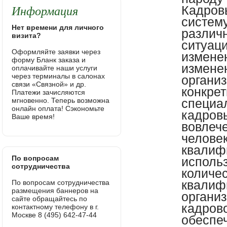
Информация
Кадров
систем
Нет времени для личного
различ
визита?
ситуац
Оформляйте заявки через
изменен
форму Бланк заказа и
измене
оплачивайте наши услуги
через терминалы в салонах
организ
связи «Связной» и др.
конкре
Платежи зачисляются
мгновенно. Теперь возможна
специа
онлайн оплата! Сэкономьте
кадровы
Ваше время!
вовлеч
человек
квалиф
По вопросам
исполь
сотрудничества
количе
квалиф
По вопросам сотрудничества
размещения баннеров на
органи
сайте обращайтесь по
кадров
контактному телефону в г.
Москве 8 (495) 642-47-44
обеспе