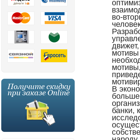
оптими
взаимо
во-вто
челове
Разраб
управле
движет,
мотивы 
необход
мотивы,
привед
мотиви
В экон
больше
органи
банки, 
исслед
осущес
собств
народу