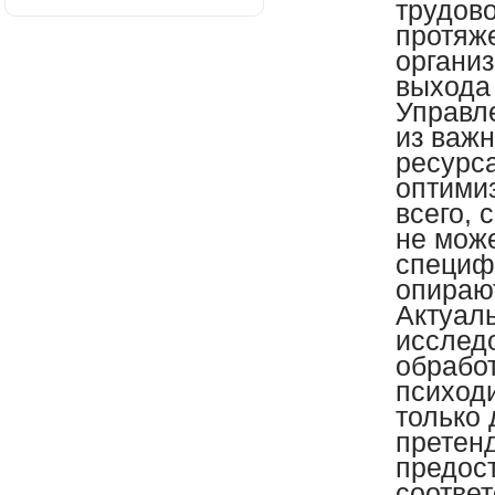
трудово
протяж
органи
выхода 
Управл
из важ
ресурс
оптими
всего, 
не може
специф
опираю
Актуал
исслед
обрабо
психод
только 
претен
предос
соответ