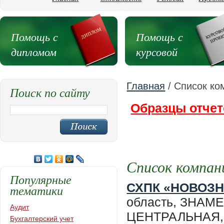
Помощь с
Помощь с
дипломом
курсовой
Главная
/ Список ко
Поиск по сайту
Образцы отчет
Список компан
Популярные
СХПК «НОВОЗ
тематики
область, ЗНАМ
Аудит
ЦЕНТРАЛЬНАЯ, 
Бухгалтерский учет