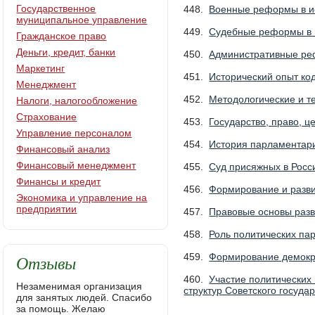
Государственное
448.
Военные реформы в и
муниципальное управление
449.
Судебные реформы в 
Гражданское право
Деньги, кредит, банки
450.
Административные ре
Маркетинг
451.
Исторический опыт ко
Менеджмент
452.
Методологические и т
Налоги, налогообложение
Страхование
453.
Государство, право, ц
Управление персоналом
454.
История парламентари
Финансовый анализ
Финансовый менеджмент
455.
Суд присяжных в Росс
Финансы и кредит
456.
Формирование и разви
Экономика и управление на
предприятии
457.
Правовые основы разви
458.
Роль политических пар
Отзывы
459.
Формирование демокра
460.
Участие политических
Незаменимая организация
структур Советского государ
для занятых людей. Спасибо
за помощь. Желаю