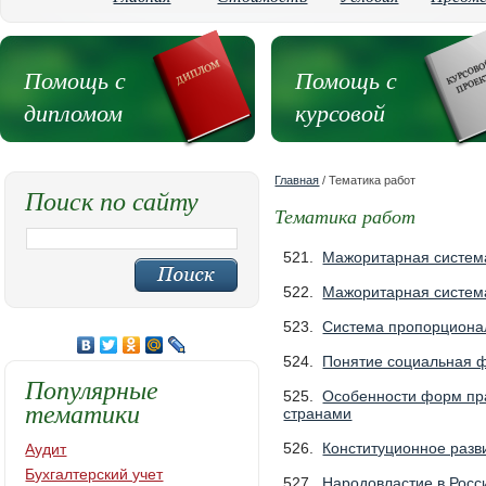
Помощь с
Помощь с
дипломом
курсовой
Главная
/ Тематика работ
Поиск по сайту
Тематика работ
521.
Мажоритарная систем
522.
Мажоритарная систем
523.
Система пропорционал
524.
Понятие социальная 
Популярные
525.
Особенности форм пра
тематики
странами
526.
Конституционное разви
Аудит
Бухгалтерский учет
527.
Народовластие в Рос