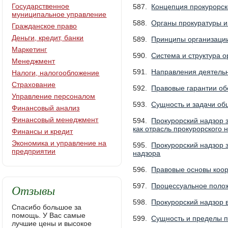
Государственное
587.
Концепция прокурорск
муниципальное управление
588.
Органы прокуратуры и
Гражданское право
Деньги, кредит, банки
589.
Принципы организации
Маркетинг
590.
Система и структура 
Менеджмент
591.
Направления деятельн
Налоги, налогообложение
Страхование
592.
Правовые гарантии об
Управление персоналом
593.
Сущность и задачи об
Финансовый анализ
Финансовый менеджмент
594.
Прокурорский надзор 
как отрасль прокурорского 
Финансы и кредит
Экономика и управление на
595.
Прокурорский надзор 
предприятии
надзора
596.
Правовые основы коор
Отзывы
597.
Процессуальное полож
598.
Прокурорский надзор 
Спасибо большое за
помощь. У Вас самые
599.
Сущность и пределы п
лучшие цены и высокое