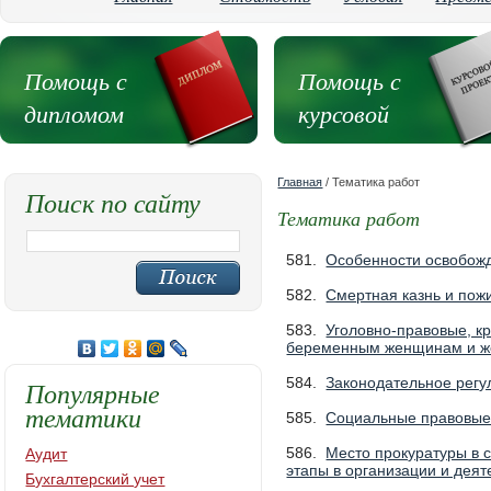
Помощь с
Помощь с
дипломом
курсовой
Главная
/ Тематика работ
Поиск по сайту
Тематика работ
581.
Особенности освобожд
582.
Смертная казнь и пож
583.
Уголовно-правовые, к
беременным женщинам и ж
584.
Законодательное регу
Популярные
тематики
585.
Социальные правовые 
586.
Место прокуратуры в 
Аудит
этапы в организации и дея
Бухгалтерский учет