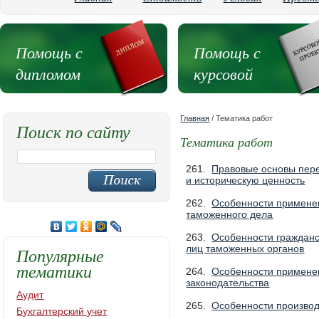
Помощь с
Помощь с
дипломом
курсовой
Главная
/ Тематика работ
Поиск по сайту
Тематика работ
261.
Правовые основы пер
и историческую ценность
262.
Особенности применен
таможенного дела
263.
Особенности гражданс
лиц таможенных органов
Популярные
тематики
264.
Особенности применен
законодательства
Аудит
265.
Особенности производ
Бухгалтерский учет