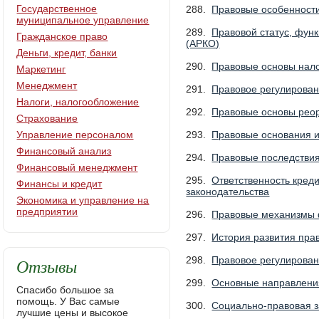
Государственное
288.
Правовые особенности
муниципальное управление
289.
Правовой статус, фун
Гражданское право
(АРКО)
Деньги, кредит, банки
290.
Правовые основы нал
Маркетинг
Менеджмент
291.
Правовое регулирован
Налоги, налогообложение
292.
Правовые основы реор
Страхование
Управление персоналом
293.
Правовые основания и
Финансовый анализ
294.
Правовые последстви
Финансовый менеджмент
295.
Ответственность кред
Финансы и кредит
законодательства
Экономика и управление на
предприятии
296.
Правовые механизмы ф
297.
История развития пра
Отзывы
298.
Правовое регулирован
299.
Основные направления
Спасибо большое за
помощь. У Вас самые
300.
Социально-правовая з
лучшие цены и высокое