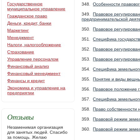
Государственное
348.
Особенности правовог
муниципальное управление
349.
Правовое регулировани
Гражданское право
предпринимательской деят
Деньги, кредит, банки
350.
Правовое регулирован
Маркетинг
Менеджмент
351.
Специфика государств
Налоги, налогообложение
352.
Правовое регулирован
Страхование
Управление персоналом
353.
Правовое регулирован
Финансовый анализ
354.
Специфика земельного
Финансовый менеджмент
355.
Понятие и виды вещны
Финансы и кредит
Экономика и управление на
356.
Правовое положение г
предприятии
357.
Специфика земельного
358.
Право собственности 
Отзывы
359.
Правовой режим земел
Незаменимая организация
360.
Правовой режим земе
для занятых людей. Спасибо
за помощь. Желаю