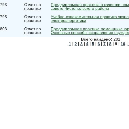
793
Отчет по
Преддипломная практика в качестве по
практике
совете Чистопольского района
795
Отчет по
Учебно-ознакомительная практика экон
практике
электроэнергетики
803
Отчет по
Преддипломная практика помощника юри
практике
Основные способы исправления осужде
Всего найдено:
281
1
|
2
|
3
|
4
|
5
|
6
|
7
|
8
| 9 |
10
|