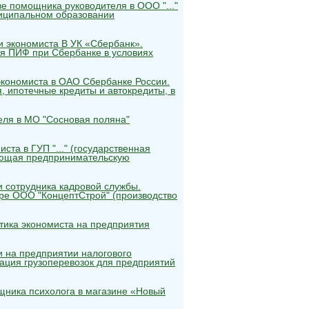
ве помощника руководителя в ООО "..."
ниципальном образовании
и экономиста В УК «Сбербанк».
я ПИФ при Сбербанке в условиях
кономиста в ОАО Сбербанке России.
, ипотечные кредиты и автокредиты, в
еля в МО "Сосновая поляна"
ста в ГУП "..." (государственная
яющая предпринимательскую
 сотрудника кадровой службы.
ре ООО "КонцептСтрой" (производство
тика экономиста на предприятия
 на предприятии налогового
ация грузоперевозок для предприятий
щника психолога в магазине «Новый