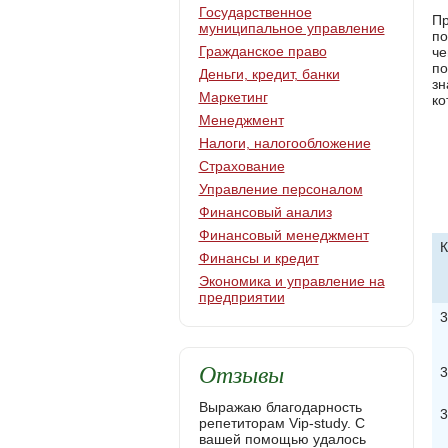
Государственное
Пр
муниципальное управление
по
Гражданское право
че
по
Деньги, кредит, банки
зн
Маркетинг
ко
Менеджмент
Налоги, налогообложение
Страхование
Управление персоналом
Финансовый анализ
Финансовый менеджмент
К
Финансы и кредит
Экономика и управление на
предприятии
3
Отзывы
3
Выражаю благодарность
3
репетиторам Vip-study. С
вашей помощью удалось