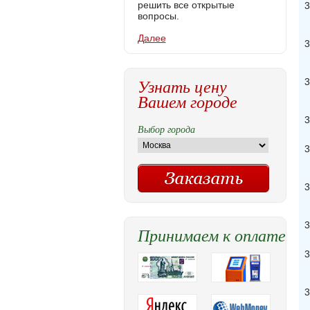
решить все открытые
3
вопросы.
Далее
3
Узнать цену
3
Вашем городе
3
Выбор города
3
3
3
Принимаем к оплате
3
3