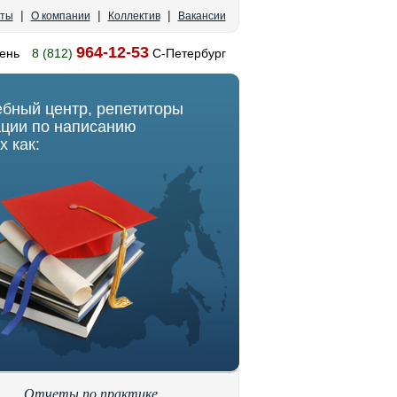
|
|
|
кты
О компании
Коллектив
Вакансии
964-12-53
ень
8 (812)
С-Петербург
ебный центр, репетиторы
ации по написанию
х как:
Отчеты по практике