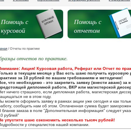
Помощь с
Помощь с
курсовой
отчетом
авная
/ Отчеты по практике
бразцы отчетов по практике.
Внимание: Акция! Курсовая работа, Реферат или Отчет по прак
Только в текущем месяце у Вас есть шанс получить курсовую 
практике за 10 рублей по вашим требованиям и методичке!
Все, что необходимо - это закрепить заявку (внести аванс) за
предстоящей дипломной работе, ВКР или магистерской диссе
Нет ничего страшного, если дипломная работа, магистерская дисс
защищаться не в этом году.
Вы можете оформить заявку в рамках акции уже сегодня и как толь
работу, сообщить нам об этом. Оплаченная сумма будет замороже
В бланке заказа в поле "Дополнительная информация" следует указа
10 рублей"
Не упустите шанс сэкономить несколько тысяч рублей!
Подробности у специалистов нашей компании.