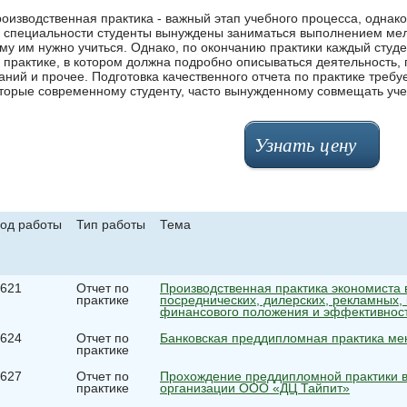
оизводственная практика - важный этап учебного процесса, однак
 специальности студенты вынуждены заниматься выполнением мелк
му им нужно учиться. Однако, по окончанию практики каждый студе
 практике, в котором должна подробно описываться деятельность,
аний и прочее. Подготовка качественного отчета по практике требу
торые современному студенту, часто вынужденному совмещать учеб
Узнать цену
од работы
Тип работы
Тема
621
Отчет по
Производственная практика экономиста
практике
посреднических, дилерских, рекламных, 
финансового положения и эффективност
624
Отчет по
Банковская преддипломная практика ме
практике
627
Отчет по
Прохождение преддипломной практики в
практике
организации ООО «ДЦ Тайпит»