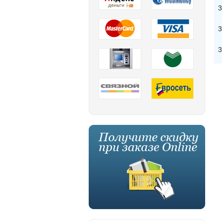
3
3
3