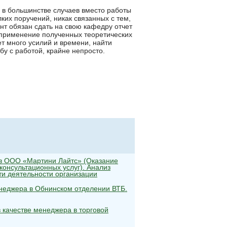
о в большинстве случаев вместо работы
их поручений, никак связанных с тем,
нт обязан сдать на свою кафедру отчет
 применение полученных теоретических
ет много усилий и времени, найти
у с работой, крайне непросто.
 в ООО «Мартини Лайтс» (Оказание
консультационных услуг). Анализ
и деятельности организации
неджера в Обнинском отделении ВТБ.
 качестве менеджера в торговой