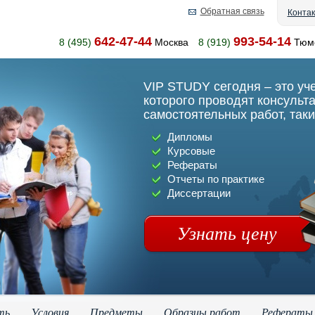
Обратная связь
Конта
642-47-44
993-54-14
8 (495)
Москва
8 (919)
Тюм
VIP STUDY сегодня – это уч
которого проводят консульт
самостоятельных работ, таки
Дипломы
Курсовые
Рефераты
Отчеты по практике
Диссертации
Узнать цену
ть
Условия
Предметы
Образцы работ
Рефераты