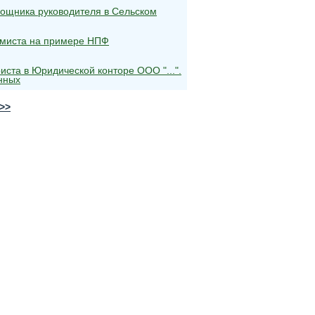
мощника руководителя в Сельском
омиста на примере НПФ
ста в Юридической конторе ООО "...".
нных
>>