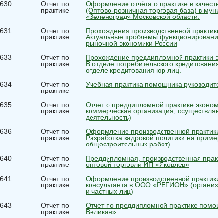
630
Отчет по
Оформление отчёта о практике в качест
практике
(Оптово-розничная торговая база) в му
«Зеленоград» Московской области.
631
Отчет по
Прохождения производственной практик
практике
Актуальные проблемы функционировани
рыночной экономики России
633
Отчет по
Прохождение преддипломной практики э
практике
В отделе потребительского кредитования
отделе кредитования юр лиц.
634
Отчет по
Учебная практика помощника руководит
практике
635
Отчет по
Отчет о преддипломной практике экономи
практике
коммерческая организация, осуществл
деятельность)
636
Отчет по
Оформление производственной практики
практике
Разработка кадровой политики на приме
общестроительных работ)
640
Отчет по
Преддипломная, производственная прак
практике
оптовой торговли ИП «Яковлев»
641
Отчет по
Оформление производственной практики
практике
консультанта в ООО «РЕГИОН» (организ
и частных лиц)
643
Отчет по
Отчет по преддипломной практике помо
практике
Великан».